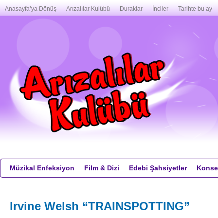
Anasayfa’ya Dönüş
Arızalılar Kulübü
Duraklar
İnciler
Tarihte bu ay
Müzikal Enfeksiyon
Film & Dizi
Edebi Şahsiyetler
Konser
Irvine Welsh “TRAINSPOTTING”