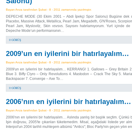
Salonu)
Bayan Arıza tarafından Şubat - 8 - 2011 zamanında yazılmıştır.
DEPECHE MODE (30 Ekim 2001 – Abdi İpekçi Spor Salonu) Bugüne dek defa
Placebo, Massive Attack, Metallica, Pearl Jam, Megadeth, G'N'Roses, Scorpion
Pearl Jam, Myslovitz, Skin vsvsvs. Sayısını hatırlamıyorum. Yurt içinde de
Depeche Mode’un performansının…
0 GÖRÜŞ
2009’un en iyilerini bir hatırlayalım…
Bayan Arıza tarafından Şubat - 8 - 2011 zamanında yazılmıştır.
2009'un en iyilerini bir hatırlayalım… KERRANG! 1. Gallows – Grey Britain 
Blue 3. Biffy Clyro – Only Revolutions 4. Mastodon – Crack The Sky 5. Mari
Backspacer 7. Converge – Axe To…
0 GÖRÜŞ
2006’nın en iyilerini bir hatırlayalım…
Bayan Arıza tarafından Şubat - 8 - 2011 zamanında yazılmıştır.
2006'nın en iyilerini bir hatırlayalım… Aslında yanlış bir başlık seçtim. Çünk
İşin doğrusu, 2005'te çıkanları tüketemedim. Misal, aşağıdaki listede yer al
Interpol'un 2004 tarihli muhteşem albümü "Antics"; Bloc Party'nin geçen yılın en