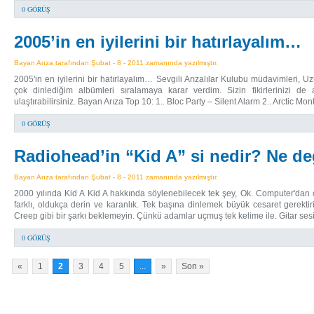
0 GÖRÜŞ
2005’in en iyilerini bir hatırlayalım…
Bayan Arıza tarafından Şubat - 8 - 2011 zamanında yazılmıştır.
2005'in en iyilerini bir hatırlayalım… Sevgili Arızalılar Kulubu müdavimleri
çok dinlediğim albümleri sıralamaya karar verdim. Sizin fikirlerinizi de a
ulaştırabilirsiniz. Bayan Arıza Top 10: 1.. Bloc Party – Silent Alarm 2.. Arctic 
0 GÖRÜŞ
Radiohead’in “Kid A” si nedir? Ne de
Bayan Arıza tarafından Şubat - 8 - 2011 zamanında yazılmıştır.
2000 yılında Kid A Kid A hakkında söylenebilecek tek şey, Ok. Computer'dan 
farklı, oldukça derin ve karanlık. Tek başına dinlemek büyük cesaret gerektir
Creep gibi bir şarkı beklemeyin. Çünkü adamlar uçmuş tek kelime ile. Gitar 
0 GÖRÜŞ
«
1
2
3
4
5
...
»
Son »