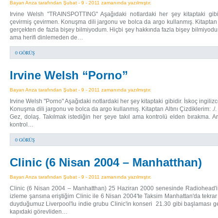
Bayan Arıza tarafından Şubat - 9 - 2011 zamanında yazılmıştır.
Irvine Welsh "TRAINSPOTTING" Aşağıdaki notlardaki her şey kitaptaki gibidi
çevirmiş çevirmen. Konuşma dili jargonu ve bolca da argo kullanmış. Kitaptan
gerçekten de fazla bişey bilmiyodum. Hiçbi şey hakkında fazla bişey bilmiyod
ama herifi dinlemeden de…
0 GÖRÜŞ
Irvine Welsh “Porno”
Bayan Arıza tarafından Şubat - 9 - 2011 zamanında yazılmıştır.
Irvine Welsh "Porno" Aşağıdaki notlardaki her şey kitaptaki gibidir. İskoç ingili
Konuşma dili jargonu ve bolca da argo kullanmış. Kitaptan Altını Çizdiklerim: ./. 
Gez, dolaş. Takılmak istediğin her şeye takıl ama kontrolü elden bırakma. A
kontrol…
0 GÖRÜŞ
Clinic (6 Nisan 2004 – Manhatthan)
Bayan Arıza tarafından Şubat - 9 - 2011 zamanında yazılmıştır.
Clinic (6 Nisan 2004 – Manhatthan) 25 Haziran 2000 senesinde Radiohead'in
izleme şansına eriştiğim Clinic ile 6 Nisan 2004'te Taksim Manhattan'da tekr
duyduğumuz Liverpool'lu indie grubu Clinic'in konseri 21.30 gibi başlaması ger
kapıdaki görevliden…