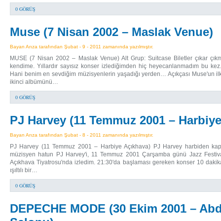
0 GÖRÜŞ
Muse (7 Nisan 2002 – Maslak Venue)
Bayan Arıza tarafından Şubat - 9 - 2011 zamanında yazılmıştır.
MUSE (7 Nisan 2002 – Maslak Venue) Alt Grup: Suitcase Biletler çıkar çıkm
kendime. Yıllardır sayısız konser izlediğimden hiç heyecanlanmadım bu kez
Hani benim en sevdiğim müzisyenlerin yaşadığı yerden… Açıkçası Muse'un i
ikinci albümünü…
0 GÖRÜŞ
PJ Harvey (11 Temmuz 2001 – Harbiye
Bayan Arıza tarafından Şubat - 8 - 2011 zamanında yazılmıştır.
PJ Harvey (11 Temmuz 2001 – Harbiye Açıkhava) PJ Harvey harbiden kapr
müzisyen hatun PJ Harvey'i, 11 Temmuz 2001 Çarşamba günü Jazz Festiva
Açıkhava Tiyatrosu'nda izledim. 21:30'da başlaması gereken konser 10 dakikal
ışıltılı bir…
0 GÖRÜŞ
DEPECHE MODE (30 Ekim 2001 – Abdi