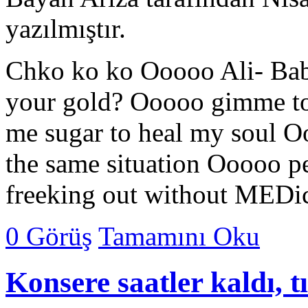
yazılmıştır.
Chko ko ko Ooooo Ali- Bab
your gold? Ooooo gimme t
me sugar to heal my soul O
the same situation Ooooo p
freeking out without MEDic
0 Görüş
Tamamını Oku
Konsere saatler kaldı, t