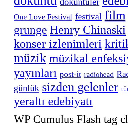
döküntü
edeb
döküntüler
film
festival
One Love Festival
grunge
Henry Chinaski
konser izlenimleri
kriti
müzik
müzikal enfeks
yayınları
Ra
post-it
radiohead
sizden gelenler
günlük
tü
yeraltı edebiyatı
WP Cumulus Flash tag c