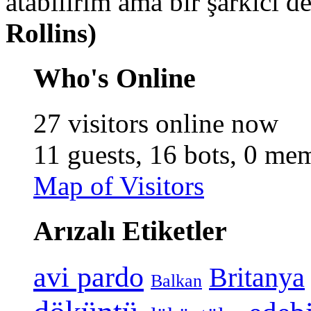
atabilirim ama bir şarkıcı d
Rollins)
Who's Online
27 visitors online now
11 guests,
16 bots,
0 mem
Map of Visitors
Arızalı Etiketler
avi pardo
Britanya
Balkan