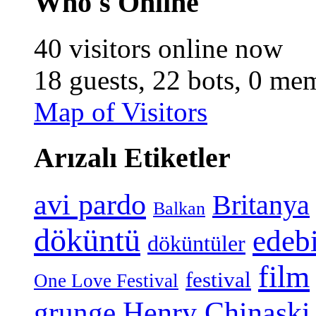
Who's Online
40 visitors online now
18 guests,
22 bots,
0 mem
Map of Visitors
Arızalı Etiketler
avi pardo
Britanya
Balkan
döküntü
edeb
döküntüler
film
festival
One Love Festival
grunge
Henry Chinaski