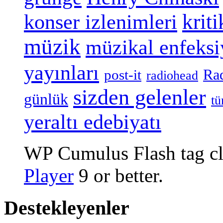
konser izlenimleri
kriti
müzik
müzikal enfeks
yayınları
Ra
post-it
radiohead
sizden gelenler
günlük
tü
yeraltı edebiyatı
WP Cumulus Flash tag c
Player
9 or better.
Destekleyenler