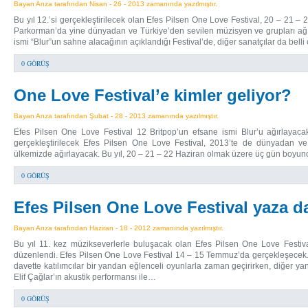
Bayan Arıza tarafından Nisan - 26 - 2013 zamanında yazılmıştır.
Bu yıl 12.’si gerçekleştirilecek olan Efes Pilsen One Love Festival, 20 – 21
Parkorman’da yine dünyadan ve Türkiye’den sevilen müzisyen ve grupları ağ
ismi “Blur”un sahne alacağının açıklandığı Festival’de, diğer sanatçılar da bel
0 GÖRÜŞ
One Love Festival’e kimler geliyor?
Bayan Arıza tarafından Şubat - 28 - 2013 zamanında yazılmıştır.
Efes Pilsen One Love Festival 12 Britpop’un efsane ismi Blur’u ağırlayaca
gerçekleştirilecek Efes Pilsen One Love Festival, 2013’te de dünyadan ve
ülkemizde ağırlayacak. Bu yıl, 20 – 21 – 22 Haziran olmak üzere üç gün boyun
0 GÖRÜŞ
Efes Pilsen One Love Festival yaza d
Bayan Arıza tarafından Haziran - 18 - 2012 zamanında yazılmıştır.
Bu yıl 11. kez müzikseverlerle buluşacak olan Efes Pilsen One Love Festival’
düzenlendi. Efes Pilsen One Love Festival 14 – 15 Temmuz’da gerçekleşecek. 
davette katılımcılar bir yandan eğlenceli oyunlarla zaman geçirirken, diğer ya
Elif Çağlar’ın akustik performansı ile…
0 GÖRÜŞ