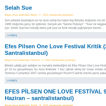
Selah Sue
Bayan Arıza tarafından Mayıs - 5 - 2012 zamanında yazılmıştır.
Son yıllarda duyduğum en iyi sese sahip bu hatun kişi Belçika doğumlu cici bir k
1989 doğumlu genç bir yetenek. Gerçek adı "Sanne Putseys". "Soul ve reggea m
için. Selah Sue'nun müziği daha çok soul ve funk müziği çağrıştırıyor benim…
0 GÖRÜŞ
Efes Pilsen One Love Festival Kritik
Santralistanbul)
Bayan Arıza tarafından Temmuz - 4 - 2011 zamanında yazılmıştır.
Biletini çıktığı gün aldığım ve merakla beklediğim bir Efes Pilsen One Love Fest
yıl 10.'su gerçekleşen bu leziz festivale 7 kez iştirak etmiş bir insan evladı o
Temmuz Cumartesi 2007 yılında gerçekleşen Rock'n'Coke'ta izleme şansı yaka
0 GÖRÜŞ
EFES PİLSEN ONE LOVE FESTİVAL 9 
Haziran – santralistanbul)
Bayan Arıza tarafından Şubat - 9 - 2011 zamanında yazılmıştır.