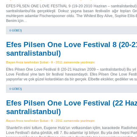
EFES PİLSEN ONE LOVE FESTİVAL 9 (19-20 2010 Haziran – santralistanbul) E
santralistanbul'da gerçekleşti. Dokuz yaşına basan festivalin ağır topları
muhteşem adamlar Fischerspooner oldu. The Whitest Boy Alive, Sophie Ellis-B
Benim için…
0 GÖRÜŞ
Efes Pilsen One Love Festival 8 (20-2
santralistanbul)
Bayan Arıza tarafından Şubat - 9 - 2011 zamanında yazılmıştır.
Efes Pilsen One Love Festival 8 (20-21 Haziran 2009 – santralistanbul) Bu yı
Love Festival yine tam bir festival havasındaydı. Efes Pilsen One Love Festiv
yapıyorlar ve çok güzel kotardıkları da bir gerçek. Elbette eksikler, gedikler v
0 GÖRÜŞ
Efes Pilsen One Love Festival (22 Haz
santralistanbul)
Bayan Arıza tarafından Şubat - 9 - 2011 zamanında yazılmıştır.
Shantel'in elini tuttum, Eugene Hutz'un votkasından içtim, karaokede Radiohe
Love Festival'i daha gördük, etti 7. Bu adamlar işi biliyor. Bu yıla dek hepsi