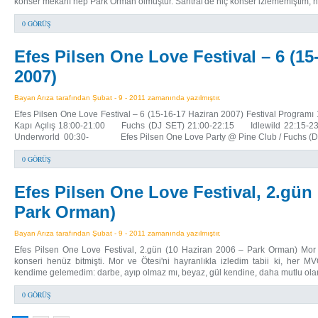
konser mekânı hep Park Orman olmuştur. Santral'de hiç konser izlememiştim, n
0 GÖRÜŞ
Efes Pilsen One Love Festival – 6 (15
2007)
Bayan Arıza tarafından Şubat - 9 - 2011 zamanında yazılmıştır.
Efes Pilsen One Love Festival – 6 (15-16-17 Haziran 2007) Festival P
Kapı Açılış 18:00-21:00 Fuchs (DJ SET) 21:00-22:15 Idlewild 22:15
Underworld 00:30- Efes Pilsen One Love Party @ Pine Club / Fuchs (D
0 GÖRÜŞ
Efes Pilsen One Love Festival, 2.gün 
Park Orman)
Bayan Arıza tarafından Şubat - 9 - 2011 zamanında yazılmıştır.
Efes Pilsen One Love Festival, 2.gün (10 Haziran 2006 – Park Orman) Mor
konseri henüz bitmişti. Mor ve Ötesi'ni hayranlıkla izledim tabii ki, her 
kendime gelemedim: darbe, ayıp olmaz mı, beyaz, gül kendine, daha mutlu ol
0 GÖRÜŞ