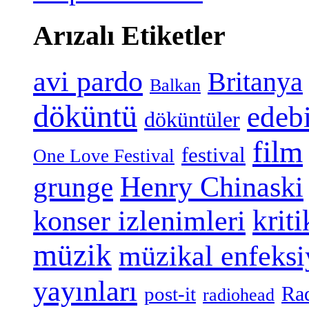
Arızalı Etiketler
avi pardo
Britanya
Balkan
döküntü
edeb
döküntüler
film
festival
One Love Festival
grunge
Henry Chinaski
konser izlenimleri
kriti
müzik
müzikal enfeks
yayınları
Ra
post-it
radiohead