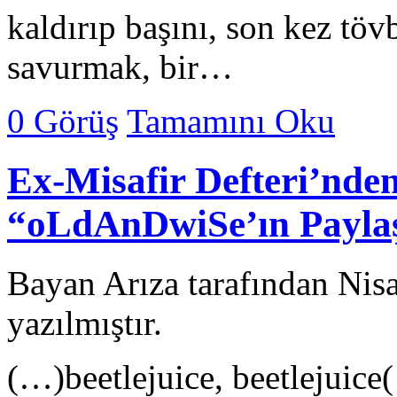
kaldırıp başını, son kez töv
savurmak, bir…
0 Görüş
Tamamını Oku
Ex-Misafir Defteri’nde
“oLdAnDwiSe’ın Paylaş
Bayan Arıza tarafından Nis
yazılmıştır.
(…)beetlejuice, beetlejuice