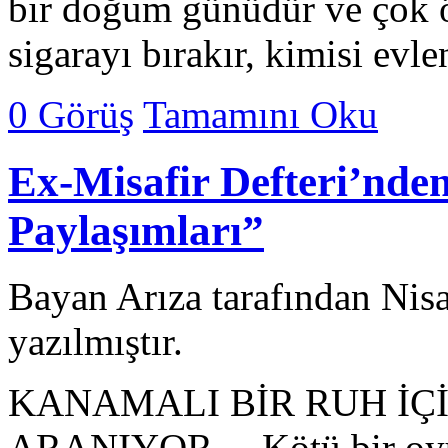
bir doğum günüdür ve çok ön
sigarayı bırakır, kimisi evl
0 Görüş
Tamamını Oku
Ex-Misafir Defteri’nde
Paylaşımları”
Bayan Arıza tarafından Nis
yazılmıştır.
KANAMALI BİR RUH İÇ
ARANIYOR… Kötü bir oyun