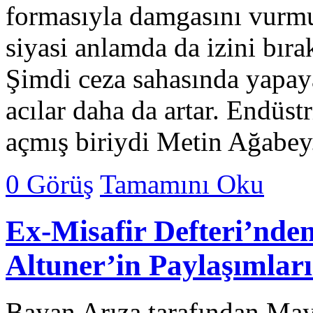
formasıyla damgasını vurmuş
siyasi anlamda da izini bıra
Şimdi ceza sahasında yapay
acılar daha da artar. Endüst
açmış biriydi Metin Ağabe
0 Görüş
Tamamını Oku
Ex-Misafir Defteri’nde
Altuner’in Paylaşımlar
Bayan Arıza tarafından May