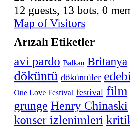
12 guests,
13 bots,
0 mem
Map of Visitors
Arızalı Etiketler
avi pardo
Britanya
Balkan
döküntü
edeb
döküntüler
film
festival
One Love Festival
grunge
Henry Chinaski
konser izlenimleri
kriti