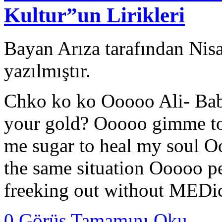
Kultur”un Lirikleri
Bayan Arıza tarafından Nis
yazılmıştır.
Chko ko ko Ooooo Ali- Bab
your gold? Ooooo gimme t
me sugar to heal my soul O
the same situation Ooooo p
freeking out without MEDic
0 Görüş
Tamamını Oku