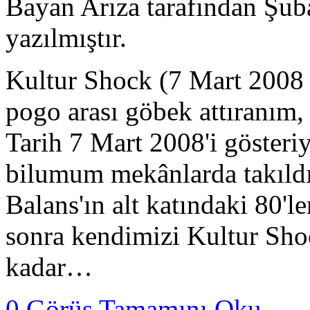
Bayan Arıza tarafından Şub
yazılmıştır.
Kultur Shock (7 Mart 2008 
pogo arası göbek attıranım
Tarih 7 Mart 2008'i gösteri
bilumum mekânlarda takıld
Balans'ın alt katındaki 80'l
sonra kendimizi Kultur Shoc
kadar…
0 Görüş
Tamamını Oku