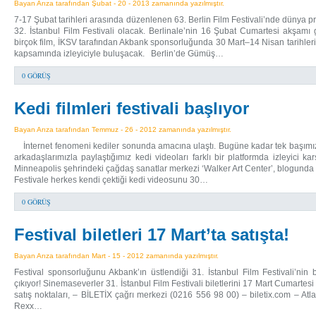
Bayan Arıza tarafından Şubat - 20 - 2013 zamanında yazılmıştır.
7-17 Şubat tarihleri arasında düzenlenen 63. Berlin Film Festivali’nde dünya prö
32. İstanbul Film Festivali olacak. Berlinale’nin 16 Şubat Cumartesi akşamı 
birçok film, İKSV tarafından Akbank sponsorluğunda 30 Mart–14 Nisan tarihlerin
kapsamında izleyiciyle buluşacak. Berlin’de Gümüş…
0 GÖRÜŞ
Kedi filmleri festivali başlıyor
Bayan Arıza tarafından Temmuz - 26 - 2012 zamanında yazılmıştır.
İnternet fenomeni kediler sonunda amacına ulaştı. Bugüne kadar tek başımız
arkadaşlarımızla paylaştığımız kedi videoları farklı bir platformda izleyici
Minneapolis şehrindeki çağdaş sanatlar merkezi ‘Walker Art Center’, blogunda ‘İn
Festivale herkes kendi çektiği kedi videosunu 30…
0 GÖRÜŞ
Festival biletleri 17 Mart’ta satışta!
Bayan Arıza tarafından Mart - 15 - 2012 zamanında yazılmıştır.
Festival sponsorluğunu Akbank’ın üstlendiği 31. İstanbul Film Festivali’nin 
çıkıyor! Sinemaseverler 31. İstanbul Film Festivali biletlerini 17 Mart Cumartes
satış noktaları, – BİLETİX çağrı merkezi (0216 556 98 00) – biletix.com – Atlas
Rexx…