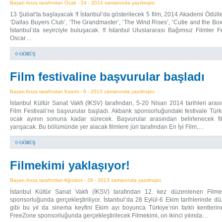
Bayan Arıza tarafından Ocak - 24 - 2014 zamanında yazılmıştır.
13 Şubat’ta başlayacak !f İstanbul’da gösterilecek 5 film, 2014 Akademi Ödüll
‘Dallas Buyers Club’, ‘The Grandmaster’, ‘The Wind Rises’, ‘Cutie and the Boxe
İstanbul’da seyirciyle buluşacak. !f İstanbul Uluslararası Bağımsız Filmler Fe
Oscar…
0 GÖRÜŞ
Film festivaline başvurular başladı
Bayan Arıza tarafından Kasım - 6 - 2013 zamanında yazılmıştır.
İstanbul Kültür Sanat Vakfı (İKSV) tarafından, 5-20 Nisan 2014 tarihleri aras
Film Festivali’ne başvurular başladı. Akbank sponsorluğundaki festivale Türki
ocak ayının sonuna kadar sürecek. Başvurular arasından belirlenecek fil
yarışacak. Bu bölümünde yer alacak filmlere jüri tarafından En İyi Film,…
0 GÖRÜŞ
Filmekimi yaklaşıyor!
Bayan Arıza tarafından Ağustos - 26 - 2013 zamanında yazılmıştır.
İstanbul Kültür Sanat Vakfı (İKSV) tarafından 12. kez düzenlenen Film
sponsorluğunda gerçekleştiriliyor. İstanbul’da 28 Eylül-6 Ekim tarihlerinde 
gibi bu yıl da sinema keyfini Ekim ayı boyunca Türkiye’nin farklı kentleri
FreeZone sponsorluğunda gerçekleştirilecek Filmekimi, on ikinci yılında…