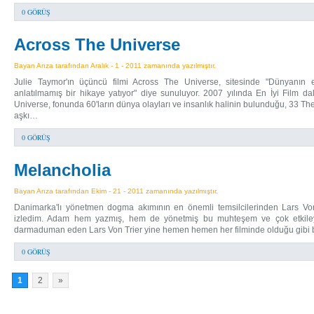
0 GÖRÜŞ
Across The Universe
Bayan Arıza tarafından Aralık - 1 - 2011 zamanında yazılmıştır.
Julie Taymor'ın üçüncü filmi Across The Universe, sitesinde "Dünyanın e
anlatılmamış bir hikaye yatıyor" diye sunuluyor. 2007 yılında En İyi Film d
Universe, fonunda 60'ların dünya olayları ve insanlık halinin bulunduğu, 33 The B
aşkı…
0 GÖRÜŞ
Melancholia
Bayan Arıza tarafından Ekim - 21 - 2011 zamanında yazılmıştır.
Danimarka'lı yönetmen dogma akımının en önemli temsilcilerinden Lars Von 
izledim. Adam hem yazmış, hem de yönetmiş bu muhteşem ve çok etkileyic
darmaduman eden Lars Von Trier yine hemen hemen her filminde olduğu gibi 
0 GÖRÜŞ
1
2
»