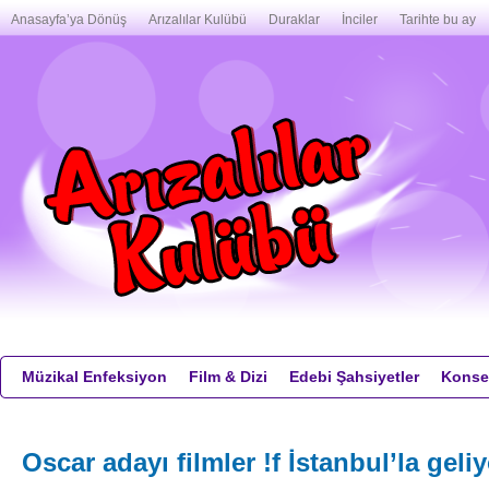
Anasayfa’ya Dönüş
Arızalılar Kulübü
Duraklar
İnciler
Tarihte bu ay
Müzikal Enfeksiyon
Film & Dizi
Edebi Şahsiyetler
Konser
Oscar adayı filmler !f İstanbul’la geli