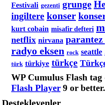
grunge
He
Festivali
gezenti
konser
konser
ingiltere
m
kurt cobain
misafir defteri
parantez 
netflix
nirvana
radyo eksen
seattle
rock
türkçe
Türkçe
türkiye
türk
WP Cumulus Flash tag 
Flash Player
9 or better
Destekleyenler