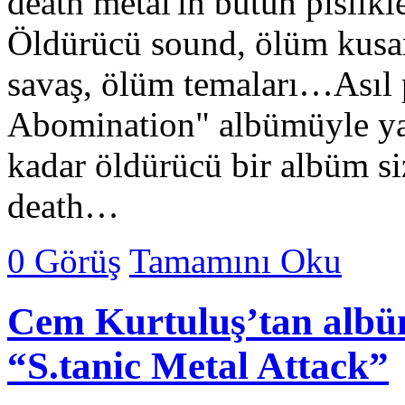
death metal'in bütün pislikle
Öldürücü sound, ölüm kusan 
savaş, ölüm temaları…Asıl 
Abomination" albümüyle yapt
kadar öldürücü bir albüm s
death…
0 Görüş
Tamamını Oku
Cem Kurtuluş’tan albüm
“S.tanic Metal Attack”