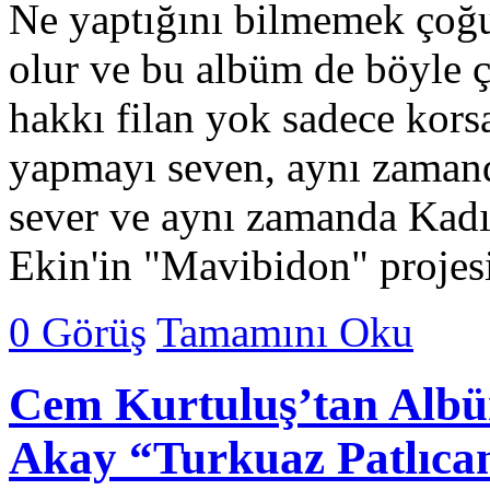
Ne yaptığını bilmemek çoğ
olur ve bu albüm de böyle çık
hakkı filan yok sadece kors
yapmayı seven, aynı zamand
sever ve aynı zamanda Kadı
Ekin'in "Mavibidon" projesi
0 Görüş
Tamamını Oku
Cem Kurtuluş’tan Albü
Akay “Turku​az Patlıca