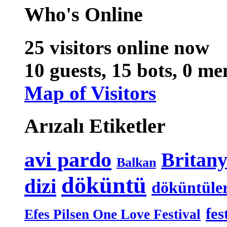
Who's Online
25 visitors online now
10 guests,
15 bots,
0 me
Map of Visitors
Arızalı Etiketler
avi pardo
Britan
Balkan
döküntü
dizi
döküntüle
fes
Efes Pilsen One Love Festival