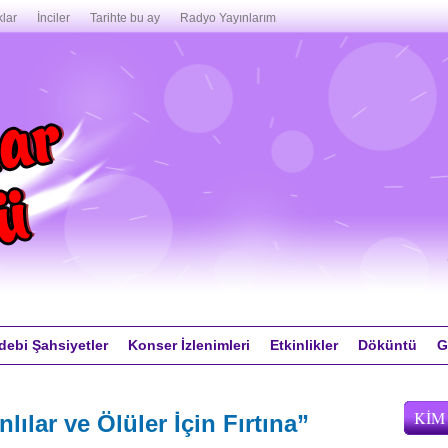
lar
İnciler
Tarihte bu ay
Radyo Yayınlarım
debi Şahsiyetler
Konser İzlenimleri
Etkinlikler
Döküntü
G
KIM
ılar ve Ölüler İçin Fırtına”