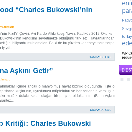
enf
ood “Charles Bukowski’nin
par
Rady
azılmıştır.
Sevgi
 Kızıl’ı” Çeviri: Avi Pardo Altıkırkbeş Yayın, Kadıköy 2012 Okurken
türki
ve Bukowski’nin kendisini seyretmekte olduğunu fark etti. Hayranlarından
ede
issettiğini biliyordu muhtemelen. Belki de bu yüzden kanepeye sere serpe
 iyiydi.…
WP Cu
TAMAMINI OKU
requi
a Aşkını Getir”
DES
lmıştır.
 ahmaklar içinde ancak o mahvolmuş hayat bizimki olduğunda , işte o
 hapishane kuşlarının, uyuşturucu müptelaları ve benzerlerinin varoluşun
kır mutfak dolabı kadar olağan bir parçası olduklarının. (Bana Aşkını
Parantez…
TAMAMINI OKU
p Kritiği: Charles Bukowski