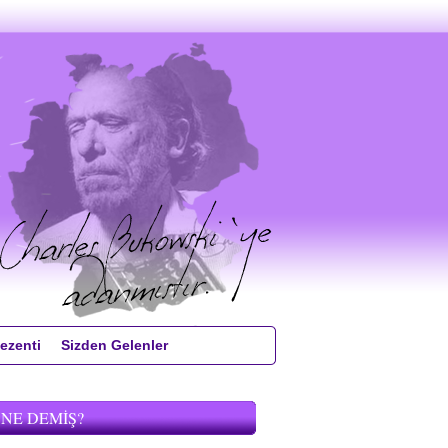
ezenti
Sizden Gelenler
 NE DEMIŞ?