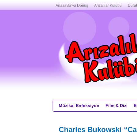
Anasayfa’ya Dönüş
Arızalılar Kulübü
Durak
Müzikal Enfeksiyon
Film & Dizi
E
Charles Bukowski “Canl