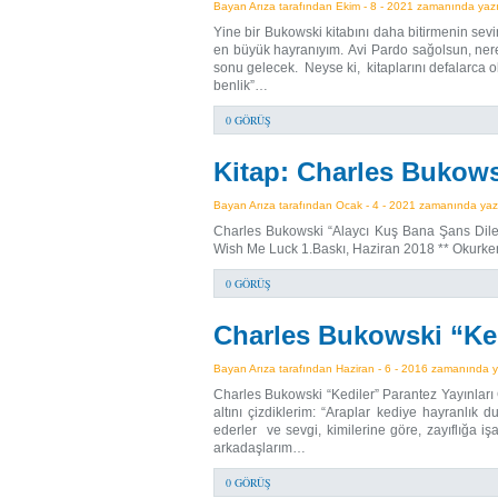
Bayan Arıza tarafından Ekim - 8 - 2021 zamanında yazıl
Yine bir Bukowski kitabını daha bitirmenin sev
en büyük hayranıyım. Avi Pardo sağolsun, nere
sonu gelecek. Neyse ki, kitaplarını defalarca 
benlik”…
0 GÖRÜŞ
Kitap: Charles Bukows
Bayan Arıza tarafından Ocak - 4 - 2021 zamanında yazıl
Charles Bukowski “Alaycı Kuş Bana Şans Dile” 
Wish Me Luck 1.Baskı, Haziran 2018 ** Okurken 
0 GÖRÜŞ
Charles Bukowski “Kedi
Bayan Arıza tarafından Haziran - 6 - 2016 zamanında ya
Charles Bukowski “Kediler” Parantez Yayınları 
altını çizdiklerim: “Araplar kediye hayranlık du
ederler ve sevgi, kimilerine göre, zayıflığa iş
arkadaşlarım…
0 GÖRÜŞ