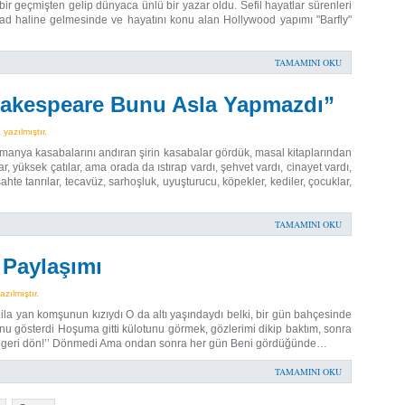
bir geçmişten gelip dünyaca ünlü bir yazar oldu. Sefil hayatlar sürenleri
 bir ad haline gelmesinde ve hayatını konu alan Hollywood yapımı "Barfly"
TAMAMINI OKU
akespeare Bunu Asla Yapmazdı”
azılmıştır.
manya kasabalarını andıran şirin kasabalar gördük, masal kitaplarından
ar, yüksek çatılar, ama orada da ıstırap vardı, şehvet vardı, cinayet vardı,
, sahte tanrılar, tecavüz, sarhoşluk, uyuşturucu, köpekler, kediler, çocuklar,
TAMAMINI OKU
 Paylaşımı
zılmıştır.
ila yan komşunun kızıydı O da altı yaşındaydı belki, bir gün bahçesinde
unu gösterdi Hoşuma gitti külotunu görmek, gözlerimi dikip baktım, sonra
dim, ‘’geri dön!’’ Dönmedi Ama ondan sonra her gün Beni gördüğünde…
TAMAMINI OKU