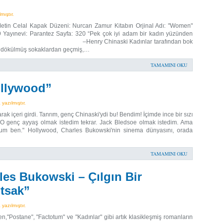
mıştır.
etin Celal Kapak Düzeni: Nurcan Zamur Kitabın Orjinal Adı: "Women"
 Yayınevi: Parantez Sayfa: 320 “Pek çok iyi adam bir kadın yüzünden
 –Henry Chinaski Kadınlar tarafından bok
rle dökülmüş sokaklardan geçmiş,…
TAMAMINI OKU
ollywood”
azılmıştır.
ak içeri girdi. Tanrım, genç Chinaski'ydi bu! Bendim! İçimde ince bir sızı
O genç ayyaş olmak istedim tekrar. Jack Bledsoe olmak istedim. Ama
tum ben." Hollywood, Charles Bukowski'nin sinema dünyasını, orada
TAMAMINI OKU
es Bukowski – Çılgın Bir
tsak”
azılmıştır.
n,"Postane", "Factotum" ve "Kadınlar" gibi artık klasikleşmiş romanların