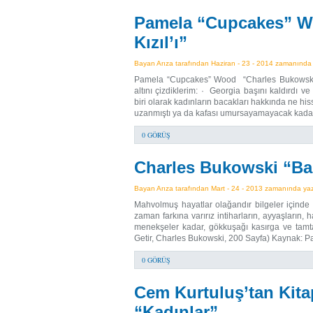
Pamela “Cupcakes” W
Kızıl’ı”
Bayan Arıza tarafından Haziran - 23 - 2014 zamanında y
Pamela “Cupcakes” Wood “Charles Bukowski’nin
altını çizdiklerim: · Georgia başını kaldırdı 
biri olarak kadınların bacakları hakkında ne h
uzanmıştı ya da kafası umursayamayacak kadar
0 GÖRÜŞ
Charles Bukowski “Ban
Bayan Arıza tarafından Mart - 24 - 2013 zamanında yazı
Mahvolmuş hayatlar olağandır bilgeler içinde
zaman farkına varırız intiharların, ayyaşların,
menekşeler kadar, gökkuşağı kasırga ve tamta
Getir, Charles Bukowski, 200 Sayfa) Kaynak: 
0 GÖRÜŞ
Cem Kurtuluş’tan Kita
“Kadınlar”