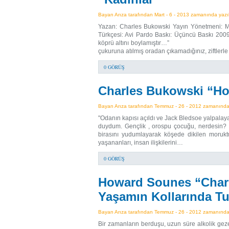
Bayan Arıza tarafından Mart - 6 - 2013 zamanında yazıl
Yazan: Charles Bukowski Yayın Yönetmeni: M
Türkçesi: Avi Pardo Baskı: Üçüncü Baskı 2009
köprü altını boylamıştır…”
çukuruna atılmış oradan çıkamadığınız, ziftle
0 GÖRÜŞ
Charles Bukowski “H
Bayan Arıza tarafından Temmuz - 26 - 2012 zamanında y
"Odanın kapısı açıldı ve Jack Bledsoe yalpalayar
duydum. Gençlik , orospu çocuğu, nerdesin? 
birasını yudumlayarak köşede dikilen moruk
yaşananları, insan ilişkilerini…
0 GÖRÜŞ
Howard Sounes “Charl
Yaşamın Kollarında Tu
Bayan Arıza tarafından Temmuz - 26 - 2012 zamanında y
Bir zamanların berduşu, uzun süre alkolik geze