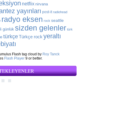
eksiyon
netflix
nirvana
antez yayınları
post-it
radiohead
radyo eksen
seattle
o
rock
sizden gelenler
li günlük
türk
yeraltı
türkçe
Türkçe rock
ye
biyatı
mulus Flash tag cloud by
Roy Tanck
res
Flash Player
9 or better.
TEKLEYENLER