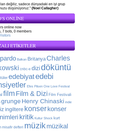
ilan değiliz, sadece dünyadaki en iyi grup
muzu düşünüyoruz."
(Noel Callagher)
'S ONLINE
ors online now
,
7 bots,
0 members
isitors
ZALI ETIKETLER
Charles
 pardo
Britanya
Balkan
döküntü
kowski
dizi
cnbc-e
edebi
edebiyat
tüler
siyetler
Efes Pilsen One Love Festival
film
Film & Dizi
al
Film Festivali
grunge
Henry Chinaski
i
indie
konser
konser
liz
ingiltere
kritik
enimleri
kurt
Kultur Shock
müzik
müzikal
n
misafir defteri