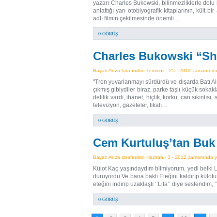
yazarı Charles Bukowski, bilinmezliklerle dolu 
anlattığı yarı otobiyografik kitaplarının, kült
adlı filmin çekilmesinde önemli…
0 GÖRÜŞ
Charles Bukowski “Sh
Bayan Arıza tarafından Temmuz - 25 - 2012 zamanında y
"Tren yuvarlanmayı sürdürdü ve dışarda Batı Al
çıkmış gibiydiler biraz, parke taşlı küçük sokakl
delilik vardı, ihanet, hiçlik, korku, can sıkıntısı
televizyon, gazeteler, tıkalı…
0 GÖRÜŞ
Cem Kurtuluş’tan Buk
Bayan Arıza tarafından Haziran - 3 - 2012 zamanında ya
Külot Kaç yaşındaydım bilmiyorum, yedi belki L
duruyordu Ve bana baktı Eteğini kaldırıp külot
eteğini indirip uzaklaştı ‘’Lila’’ diye seslen
0 GÖRÜŞ