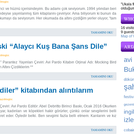
mıştır.
"Ukala f
olduğu
inci ve hüznü içerisindeyim. Bu adamı çok seviyorum. 1994 yılından beri
deyse yayınlanmış tüm kitaplarını çeviriyor. Ama biliyorum ki bunun da
WHO
okumayı da seviyorum. Her okumada da altını çizdiğim yerler oluyor, “tam
16 visit
9 guests
TAMAMINI OKU
Map of V
ki “Alaycı Kuş Bana Şans Dile”
ARI
mıştır.
avi
Parantez Yayınları Çeviri: Avi Pardo Kitabın Orjinal Adı: Mocking Bird
Altını Çizdiklerim **
Bu
TAMAMINI OKU
dökün
şah
ler” kitabından alıntılarım
festiv
zılmıştır.
gezent
Çeviri: Avi Pardo Editör: Abel Debritto Birinci Baskı, Ocak 2016 Okurken
ingi
yar, kadınları ve köpekleri hakir görürler, çünkü onlar sevgilerini belli
aret eder. Öyledir belki. Ben sevgimi fazla belli etmem. Karılarım ve kız
izl
TAMAMINI OKU
cobai