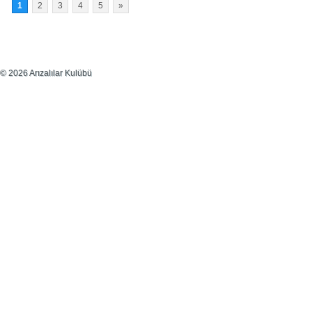
1
2
3
4
5
»
© 2026 Arızalılar Kulübü