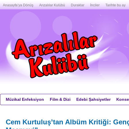
Anasayfa’ya Dönüş
Arızalılar Kulübü
Duraklar
İnciler
Tarihte bu ay
Müzikal Enfeksiyon
Film & Dizi
Edebi Şahsiyetler
Konser
Cem Kurtuluş’tan Albüm Kritiği: Ge