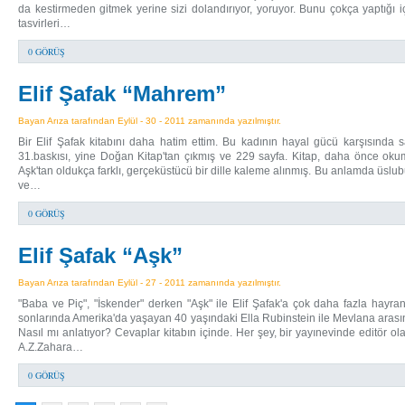
da kestirmeden gitmek yerine sizi dolandırıyor, yoruyor. Bunu çokça yaptığı i
tasvirleri…
0 GÖRÜŞ
Elif Şafak “Mahrem”
Bayan Arıza tarafından Eylül - 30 - 2011 zamanında yazılmıştır.
Bir Elif Şafak kitabını daha hatim ettim. Bu kadının hayal gücü karşısında 
31.baskısı, yine Doğan Kitap'tan çıkmış ve 229 sayfa. Kitap, daha önce o
Aşk'tan oldukça farklı, gerçeküstücü bir dille kaleme alınmış. Bu anlamda üsl
ve…
0 GÖRÜŞ
Elif Şafak “Aşk”
Bayan Arıza tarafından Eylül - 27 - 2011 zamanında yazılmıştır.
"Baba ve Piç", "İskender" derken "Aşk" ile Elif Şafak'a çok daha fazla hayran
sonlarında Amerika'da yaşayan 40 yaşındaki Ella Rubinstein ile Mevlana arasınd
Nasıl mı anlatıyor? Cevaplar kitabın içinde. Her şey, bir yayınevinde editör ol
A.Z.Zahara…
0 GÖRÜŞ