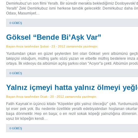
Demirkubuz’un son filmi Yeraltı. Bir süredir merakla beklediğimiz Dostoyevski’de
Yeraltı” Zeki Demirkubuz ismi herkese tanıdık gelecektir. Demirkubuz daha 
Odası, Masumiyet…
0 GÖRÜŞ
Göksel “Bende Bi’Aşk Var”
Bayan Arıza tarafından Şubat - 23 - 2012 zamanında yazılmıştır.
Yurdumdan çıkan en güzel şeylerden biri olan Göksel yeni albümünü geçtiğ
takipçisi olduğum, müthiş şarkı sözü yazan ve elbette müthiş bestelere imza a
ortaya. İlk videoyu da albümün açılış şarkısı olan "Acıyor"a çekti. Albümün pr
0 GÖRÜŞ
Yalnız içmeyi hatta yalnız ölmeyi ye
Bayan Arıza tarafından Ocak - 20 - 2012 zamanında yazılmıştır.
Fatih Kaynak’ın üçüncü kitabı “Köpekler gibi yalnız öleceğiz” çıktı. Yurdumuzd
iyi eser pek yok. Bu nedenle özellikle yeraltı edebiyatından hoşlanan okurl
başa dönmektir. Hep en başa; o en rezil sokak köpeği yalnızlığına dönersin
uyuz bir köpeğin kendi…
0 GÖRÜŞ