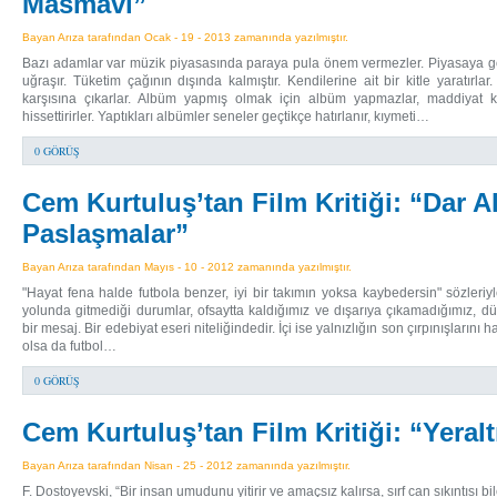
Masmavi”
Bayan Arıza tarafından Ocak - 19 - 2013 zamanında yazılmıştır.
Bazı adamlar var müzik piyasasında paraya pula önem vermezler. Piyasaya görün
uğraşır. Tüketim çağının dışında kalmıştır. Kendilerine ait bir kitle yaratırlar
karşısına çıkarlar. Albüm yapmış olmak için albüm yapmazlar, maddiyat ka
hissettirirler. Yaptıkları albümler seneler geçtikçe hatırlanır, kıymeti…
0 GÖRÜŞ
Cem Kurtuluş’tan Film Kritiği: “Dar A
Paslaşmalar”
Bayan Arıza tarafından Mayıs - 10 - 2012 zamanında yazılmıştır.
"Hayat fena halde futbola benzer, iyi bir takımın yoksa kaybedersin" sözleriyl
yolunda gitmediği durumlar, ofsaytta kaldığımız ve dışarıya çıkamadığımız, dü
bir mesaj. Bir edebiyat eseri niteliğindedir. İçi ise yalnızlığın son çırpınışlarını h
olsa da futbol…
0 GÖRÜŞ
Cem Kurtuluş’tan Film Kritiği: “Yeralt
Bayan Arıza tarafından Nisan - 25 - 2012 zamanında yazılmıştır.
F. Dostoyevski, “Bir insan umudunu yitirir ve amaçsız kalırsa, sırf can sıkıntısı bi