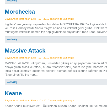
0 GÖRÜŞ
Morcheeba
Bayan Arıza tarafından Ekim - 12 - 2010 zamanında yazılmıştır.
İngiltere'den çıkan iyi şeylerden biri daha: MORCHEEBA 1995'te İngiltere'de ku
ve Ross Godfrey vardı. Sonra "Skye" adında bir vokalist geldi gruba. 1996'da "Wh
muhteşem vokali ile hemen trip hop çevresinde duyuldular. Tape Loop, Neve
0 GÖRÜŞ
Massive Attack
Bayan Arıza tarafından Ekim - 12 - 2010 zamanında yazılmıştır.
MASSIVE ATTACK Britinya'dan, Bristol'den çıkmış en iyi şeylerden biri onlar!
ortaya çıkan Massive Attack, bi ara "Massive" oldu, sonra ise yine Massive
imza attılar,ülkemize defalarca geldiler, eleman değişikliklerine rağmen müz
"Blue Lines" ile trip hop…
0 GÖRÜŞ
Keane
Bayan Arıza tarafından Ekim - 10 - 2010 zamanında yazılmıştır.
Keane "Adalı müzisyenler" Üç kişiden oluşan Keane, sağlam lirik ve melodil