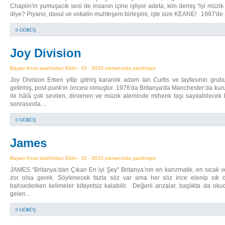
Chaplin'in yumuşacık sesi de insanın içine işliyor adeta, kim demiş "iyi müzik
diye? Piyano, davul ve vokalin muhteşem birleşimi, işte size KEANE! 1997'd
0 GÖRÜŞ
Joy Division
Bayan Arıza tarafından Ekim - 10 - 2010 zamanında yazılmıştır.
Joy Division Erken yitip gitmiş karanlık adam Ian Curtis ve tayfasının grub
getirmiş, post-punk'ın öncesi olmuştur. 1976'da Britanya'da Manchester‘da kuru
ile hâlâ çok sevilen, dinlenen ve müzik aleminde mihenk taşı sayılabilecek b
sonrasında…
0 GÖRÜŞ
James
Bayan Arıza tarafından Ekim - 10 - 2010 zamanında yazılmıştır.
JAMES “Britanya’dan Çıkan En iyi Şey” Britanya’nın en karizmatik, en sıca
zor olsa gerek. Söylenecek fazla söz var ama her söz ince elenip sık do
bahsederken kelimeler kifayetsiz kalabilir. Değerli arızalar, başlıkta da 
gelen…
0 GÖRÜŞ