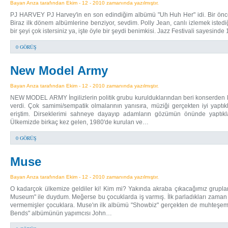
Bayan Arıza tarafından Ekim - 12 - 2010 zamanında yazılmıştır.
PJ HARVEY PJ Harvey'in en son edindiğim albümü "Uh Huh Her" idi. Bir ön
Biraz ilk dönem albümlerine benziyor, sevdim. Polly Jean, canlı izlemek isted
bir şeyi çok istersiniz ya, işte öyle bir şeydi benimkisi. Jazz Festivali sayesi
0 GÖRÜŞ
New Model Army
Bayan Arıza tarafından Ekim - 12 - 2010 zamanında yazılmıştır.
NEW MODEL ARMY İngilizlerin politik grubu kurulduklarından beri konserden 
verdi. Çok samimi/sempatik olmalarının yanısıra, müziği gerçekten iyi yaptık
eriştim. Dirseklerimi sahneye dayayıp adamların gözümün önünde yaptıkla
Ülkemizde birkaç kez gelen, 1980'de kurulan ve…
0 GÖRÜŞ
Muse
Bayan Arıza tarafından Ekim - 12 - 2010 zamanında yazılmıştır.
O kadarçok ülkemize geldiler ki! Kim mi? Yakında akraba çıkacağımız grupla
Museum" ile duydum. Meğerse bu çocuklarda iş varmış. İlk parladıkları zaman 
vermemişler çocuklara. Muse'ın ilk albümü "Showbiz" gerçekten de muhteşem.
Bends" albümünün yapımcısı John…