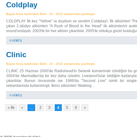
Coldplay
Bayan Arıza tarafından Ekim - 10 - 2010 zamanında yazılmıştır.
COLDPLAY İlk kez "Yellow" la duydum ve sevdim Coldplay'i. İlk albümleri "Pa
çıkan 2.stüdyo albümleri "A Rush of Blood to the Head" ilk albümlerini arat
sound'undaydı. 2003'te bir live albüm çıkardılar. 2005'te oldukça güzel bulduğ
0 GÖRÜŞ
Clinic
Bayan Arıza tarafından Ekim - 10 - 2010 zamanında yazılmıştır.
CLINIC 25 Haziran 2000'de Radiohead'in Selanik konserinde izlediğim bu g
2004'de Manhattan'da bir kez daha izledim. Liverpool'lular bildiğim kadarıyla.
çıkardılar. Bunun öncesinde ise 1999'da "Second Line" isimli bir single 
reklamlarında kullanılmıştı. İkinci albümleri 'Walking…
0 GÖRÜŞ
« İlk
«
...
2
3
4
5
6
»