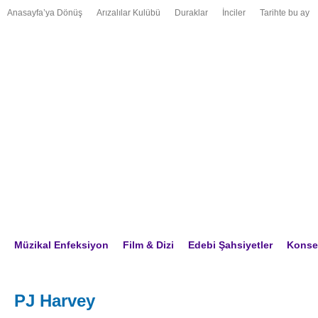
Anasayfa’ya Dönüş
Arızalılar Kulübü
Duraklar
İnciler
Tarihte bu ay
Müzikal Enfeksiyon
Film & Dizi
Edebi Şahsiyetler
Konser
PJ Harvey