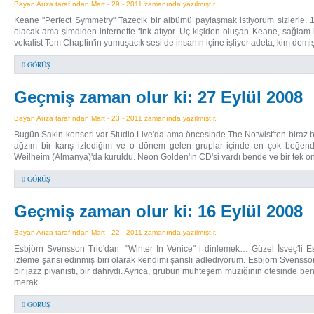
Bayan Arıza tarafından Mart - 29 - 2011 zamanında yazılmıştır.
Keane "Perfect Symmetry" Tazecik bir albümü paylaşmak istiyorum sizlerle.
olacak ama şimdiden internette fink atıyor. Üç kişiden oluşan Keane, sağlam li
vokalist Tom Chaplin'in yumuşacık sesi de insanın içine işliyor adeta, kim demiş
0 GÖRÜŞ
Geçmiş zaman olur ki: 27 Eylül 2008
Bayan Arıza tarafından Mart - 23 - 2011 zamanında yazılmıştır.
Bugün Sakin konseri var Studio Live'da ama öncesinde The Notwist'ten biraz
ağzım bir karış izlediğim ve o dönem gelen gruplar içinde en çok beğend
Weilheim (Almanya)'da kuruldu. Neon Golden'ın CD'si vardı bende ve bir tek 
0 GÖRÜŞ
Geçmiş zaman olur ki: 16 Eylül 2008
Bayan Arıza tarafından Mart - 22 - 2011 zamanında yazılmıştır.
Esbjörn Svensson Trio'dan "Winter In Venice" i dinlemek… Güzel İsveç'li 
izleme şansı edinmiş biri olarak kendimi şanslı adlediyorum. Esbjörn Svens
bir jazz piyanisti, bir dahiydi. Ayrıca, grubun muhteşem müziğinin ötesinde beni
merak…
0 GÖRÜŞ