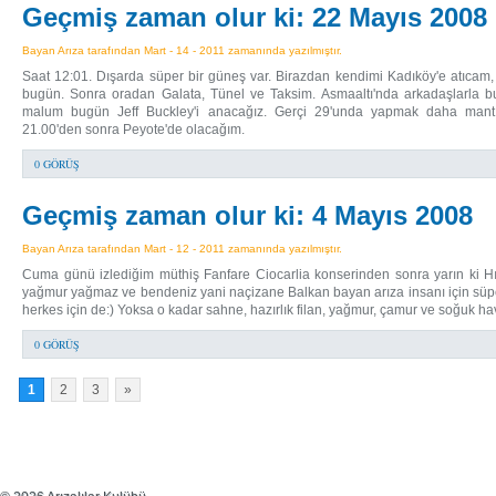
Geçmiş zaman olur ki: 22 Mayıs 2008
Bayan Arıza tarafından Mart - 14 - 2011 zamanında yazılmıştır.
Saat 12:01. Dışarda süper bir güneş var. Birazdan kendimi Kadıköy'e atıcam
bugün. Sonra oradan Galata, Tünel ve Taksim. Asmaaltı'nda arkadaşlarla b
malum bugün Jeff Buckley'i anacağız. Gerçi 29'unda yapmak daha mantı
21.00'den sonra Peyote'de olacağım.
0 GÖRÜŞ
Geçmiş zaman olur ki: 4 Mayıs 2008
Bayan Arıza tarafından Mart - 12 - 2011 zamanında yazılmıştır.
Cuma günü izlediğim müthiş Fanfare Ciocarlia konserinden sonra yarın ki Hı
yağmur yağmaz ve bendeniz yani naçizane Balkan bayan arıza insanı için süper
herkes için de:) Yoksa o kadar sahne, hazırlık filan, yağmur, çamur ve soğuk
0 GÖRÜŞ
1
2
3
»