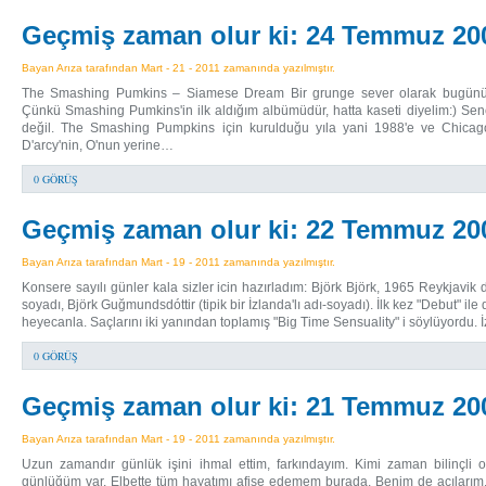
Geçmiş zaman olur ki: 24 Temmuz 20
Bayan Arıza tarafından Mart - 21 - 2011 zamanında yazılmıştır.
The Smashing Pumkins – Siamese Dream Bir grunge sever olarak bugünü
Çünkü Smashing Pumkins'in ilk aldığım albümüdür, hatta kaseti diyelim:) Se
değil. The Smashing Pumpkins için kurulduğu yıla yani 1988'e ve Chicago
D'arcy'nin, O'nun yerine…
0 GÖRÜŞ
Geçmiş zaman olur ki: 22 Temmuz 20
Bayan Arıza tarafından Mart - 19 - 2011 zamanında yazılmıştır.
Konsere sayılı günler kala sizler icin hazırladım: Björk Björk, 1965 Reykjavik
soyadı, Björk Guğmundsdóttir (tipik bir İzlanda'lı adı-soyadı). İlk kez "Debut" 
heyecanla. Saçlarını iki yanından toplamış "Big Time Sensuality" i söylüyordu.
0 GÖRÜŞ
Geçmiş zaman olur ki: 21 Temmuz 20
Bayan Arıza tarafından Mart - 19 - 2011 zamanında yazılmıştır.
Uzun zamandır günlük işini ihmal ettim, farkındayım. Kimi zaman bilinçli 
günlüğüm var. Elbette tüm hayatımı afişe edemem burada. Benim de acılarım,