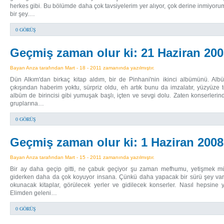
herkes gibi. Bu bölümde daha çok tavsiyelerim yer alıyor, çok derine inmiyor
bir şey.…
0 GÖRÜŞ
Geçmiş zaman olur ki: 21 Haziran 20
Bayan Arıza tarafından Mart - 18 - 2011 zamanında yazılmıştır.
Dün Alkım'dan birkaç kitap aldım, bir de Pinhani'nin ikinci albümünü. A
çıkışından haberim yoktu, sürpriz oldu, eh artık bunu da imzalatır, yüzyüze t
albüm de birincisi gibi yumuşak başlı, içten ve sevgi dolu. Zaten konserlerinde
gruplarına…
0 GÖRÜŞ
Geçmiş zaman olur ki: 1 Haziran 2008
Bayan Arıza tarafından Mart - 15 - 2011 zamanında yazılmıştır.
Bir ay daha geçip gitti, ne çabuk geçiyor şu zaman mefhumu, yetişmek mü
giderken daha da çok koyuyor insana. Çünkü daha yapacak bir sürü şey var, 
okunacak kitaplar, görülecek yerler ve gidilecek konserler. Nasıl hepsine
Elimden geleni…
0 GÖRÜŞ