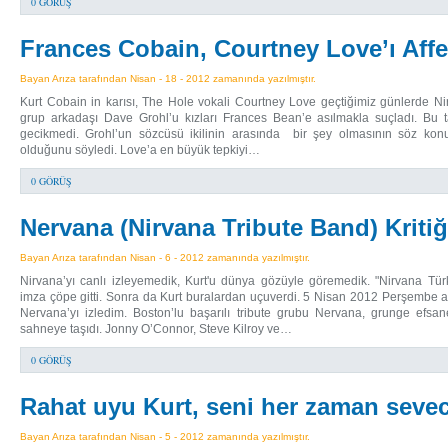
0 GÖRÜŞ
Frances Cobain, Courtney Love’ı Aff
Bayan Arıza tarafından Nisan - 18 - 2012 zamanında yazılmıştır.
Kurt Cobain in karısı, The Hole vokali Courtney Love geçtiğimiz günlerde Ni
grup arkadaşı Dave Grohl’u kızları Frances Bean’e asılmakla suçladı. Bu t
gecikmedi. Grohl’un sözcüsü ikilinin arasında bir şey olmasının söz konu
olduğunu söyledi. Love’a en büyük tepkiyi…
0 GÖRÜŞ
Nervana (Nirvana Tribute Band) Kritiğ
Bayan Arıza tarafından Nisan - 6 - 2012 zamanında yazılmıştır.
Nirvana’yı canlı izleyemedik, Kurt'u dünya gözüyle göremedik. "Nirvana Türk
imza çöpe gitti. Sonra da Kurt buralardan uçuverdi. 5 Nisan 2012 Perşembe 
Nervana’yı izledim. Boston’lu başarılı tribute grubu Nervana, grunge efsan
sahneye taşıdı. Jonny O’Connor, Steve Kilroy ve…
0 GÖRÜŞ
Rahat uyu Kurt, seni her zaman sev
Bayan Arıza tarafından Nisan - 5 - 2012 zamanında yazılmıştır.