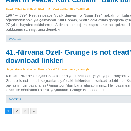
Bayan Arıza tarafından Nisan - 5 - 2011 zamanında yazılmıştır.
1967 – 1994 Rest in peace Müzik dünyası, 5 Nisan 1994 sabahı bir kahra
öğrenmenin şokuyla çalkalandı. Kurt Cobain, Seattle'daki evinin garajında çene
27 yıllık hayatını noktalamıştı. Ardında bıraktığı mektupta, artık acı çekme
bulduğunu sanmıştı ama demek ki…
0 GÖRÜŞ
41.-Nirvana Özel- Grunge is not dead’i
download linkleri
Bayan Arıza tarafından Nisan - 5 - 2011 zamanında yazılmıştır.
4 Nisan Pazartesi akşamı Sokak Edebiyatı üzerinden yayın yapan radyomuzd
Grunge is not dead'i kaçıranlar aşağıdaki linklerden download edebilirler. Keyif
paylaşım için bayanariza@gmail.com'dan bana ulaşabilirsiniz. Her pazartesi
Uzan" ile dönüşümlü olarak yayınlanan "Grunge is not dead" ı…
0 GÖRÜŞ
1
2
3
»