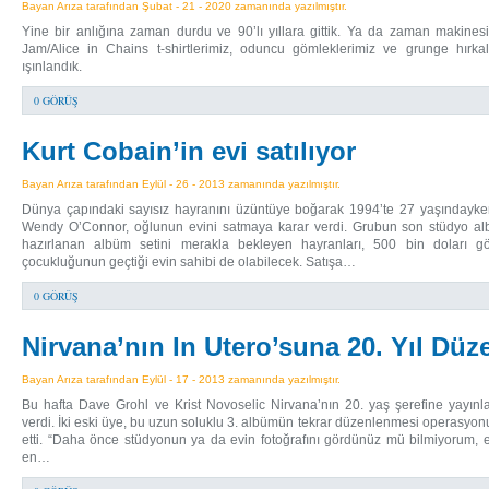
Bayan Arıza tarafından Şubat - 21 - 2020 zamanında yazılmıştır.
Yine bir anlığına zaman durdu ve 90’lı yıllara gittik. Ya da zaman makines
Jam/Alice in Chains t-shirtlerimiz, oduncu gömleklerimiz ve grunge hırkal
ışınlandık.
0 GÖRÜŞ
Kurt Cobain’in evi satılıyor
Bayan Arıza tarafından Eylül - 26 - 2013 zamanında yazılmıştır.
Dünya çapındaki sayısız hayranını üzüntüye boğarak 1994’te 27 yaşındayke
Wendy O’Connor, oğlunun evini satmaya karar verdi. Grubun son stüdyo albü
hazırlanan albüm setini merakla bekleyen hayranları, 500 bin doları göz
çocukluğunun geçtiği evin sahibi de olabilecek. Satışa…
0 GÖRÜŞ
Nirvana’nın In Utero’suna 20. Yıl Dü
Bayan Arıza tarafından Eylül - 17 - 2013 zamanında yazılmıştır.
Bu hafta Dave Grohl ve Krist Novoselic Nirvana’nın 20. yaş şerefine yayın
verdi. İki eski üye, bu uzun soluklu 3. albümün tekrar düzenlenmesi operasyo
etti. “Daha önce stüdyonun ya da evin fotoğrafını gördünüz mü bilmiyorum,
en…