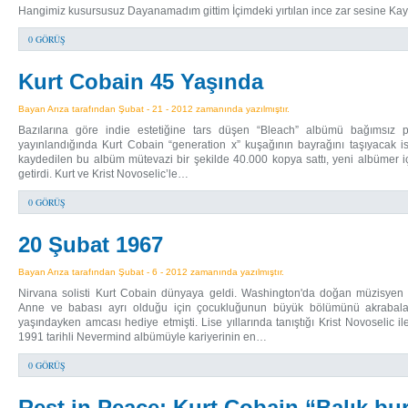
Hangimiz kusursusuz Dayanamadım gittim İçimdeki yırtılan ince zar sesine K
0 GÖRÜŞ
Kurt Cobain 45 Yaşında
Bayan Arıza tarafından Şubat - 21 - 2012 zamanında yazılmıştır.
Bazılarına göre indie estetiğine tars düşen “Bleach” albümü bağımsız p
yayınlandığında Kurt Cobain “generation x” kuşağının bayrağını taşıyacak isi
kaydedilen bu albüm mütevazi bir şekilde 40.000 kopya sattı, yeni albümer iç
getirdi. Kurt ve Krist Novoselic’le…
0 GÖRÜŞ
20 Şubat 1967
Bayan Arıza tarafından Şubat - 6 - 2012 zamanında yazılmıştır.
Nirvana solisti Kurt Cobain dünyaya geldi. Washington'da doğan müzisyen 
Anne ve babası ayrı olduğu için çocukluğunun büyük bölümünü akrabalarıy
yaşındayken amcası hediye etmişti. Lise yıllarında tanıştığı Krist Novoselic i
1991 tarihli Nevermind albümüyle kariyerinin en…
0 GÖRÜŞ
Rest in Peace: Kurt Cobain “Balık bu