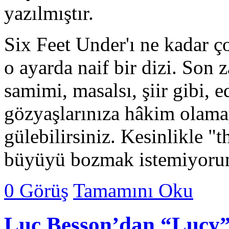
yazılmıştır.
Six Feet Under'ı ne kadar ço
o ayarda naif bir dizi. Son 
samimi, masalsı, şiir gibi, 
gözyaşlarınıza hâkim olama
gülebilirsiniz. Kesinlikle "t
büyüyü bozmak istemiyorum
0 Görüş
Tamamını Oku
Luc Besson’dan “Lucy