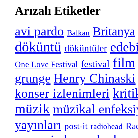
Arızalı Etiketler
avi pardo
Britanya
Balkan
döküntü
edeb
döküntüler
film
festival
One Love Festival
grunge
Henry Chinaski
konser izlenimleri
kriti
müzik
müzikal enfeks
yayınları
Ra
post-it
radiohead