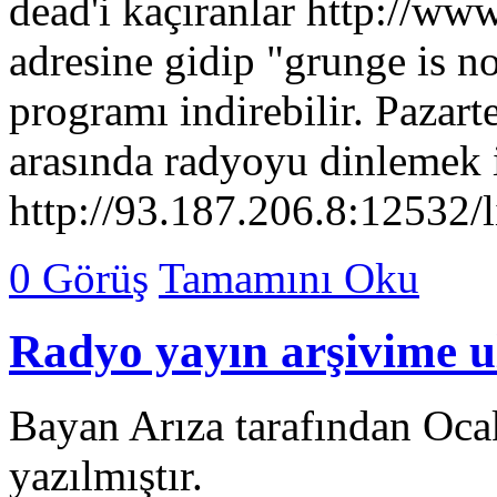
dead'i kaçıranlar http://w
adresine gidip "grunge is 
programı indirebilir. Pazart
arasında radyoyu dinlemek i
http://93.187.206.8:12532/l
0 Görüş
Tamamını Oku
Radyo yayın arşivime 
Bayan Arıza tarafından Oca
yazılmıştır.