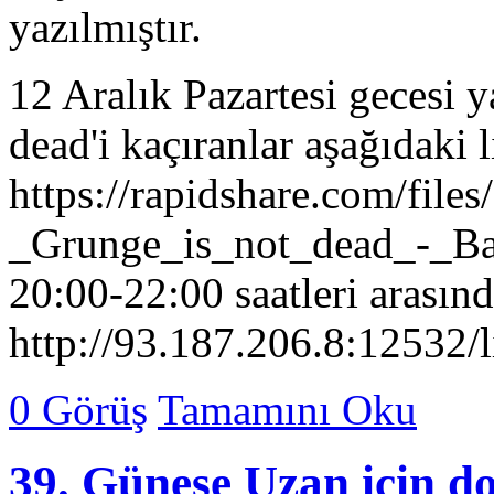
yazılmıştır.
12 Aralık Pazartesi gecesi 
dead'i kaçıranlar aşağıdaki l
https://rapidshare.com/fil
_Grunge_is_not_dead_-_Baya
20:00-22:00 saatleri arasın
http://93.187.206.8:12532/l
0 Görüş
Tamamını Oku
39. Güneşe Uzan için d