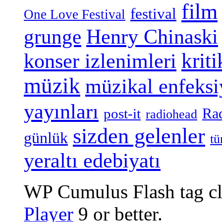
film
festival
One Love Festival
grunge
Henry Chinaski
konser izlenimleri
kriti
müzik
müzikal enfeks
yayınları
Ra
post-it
radiohead
sizden gelenler
günlük
tü
yeraltı edebiyatı
WP Cumulus Flash tag c
Player
9 or better.