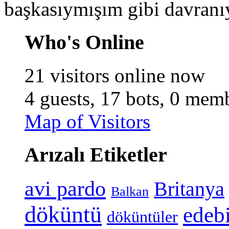
başkasıymışım gibi davran
Who's Online
21 visitors online now
4 guests,
17 bots,
0 memb
Map of Visitors
Arızalı Etiketler
avi pardo
Britanya
Balkan
döküntü
edeb
döküntüler