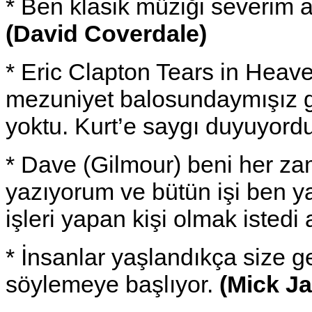
* Ben klasik müziği severim a
(David Coverdale)
* Eric Clapton Tears in Heav
mezuniyet balosundaymışız gi
yoktu. Kurt’e saygı duyuyor
* Dave (Gilmour) beni her za
yazıyorum ve bütün işi ben ya
işleri yapan kişi olmak istedi
* İnsanlar yaşlandıkça size ge
söylemeye başlıyor.
(Mick J