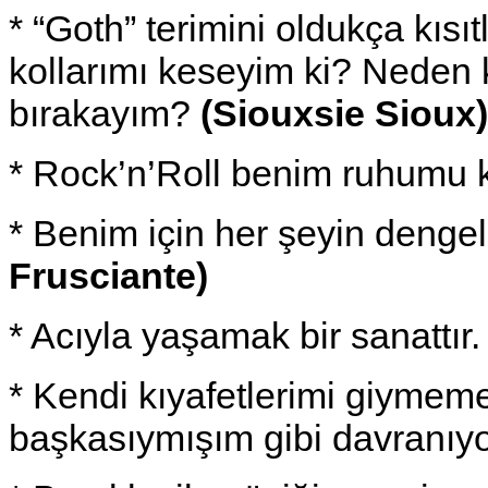
* “Goth” terimini oldukça kısı
kollarımı keseyim ki? Neden 
bırakayım?
(Siouxsie Sioux)
* Rock’n’Roll benim ruhumu k
* Benim için her şeyin denge
Frusciante)
* Acıyla yaşamak bir sanattır
* Kendi kıyafetlerimi giymem
başkasıymışım gibi davranı