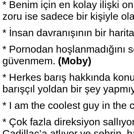
* Benim için en kolay ilişki 
zoru ise sadece bir kişiyle ol
* İnsan davranışının bir harit
* Pornodan hoşlanmadığını s
güvenmem.
(Moby)
* Herkes barış hakkında konu
barışçıl yoldan bir şey yapmı
* I am the coolest guy in the 
* Çok fazla direksiyon sallıy
Cadillac’a atlıyor ve şehrin, 