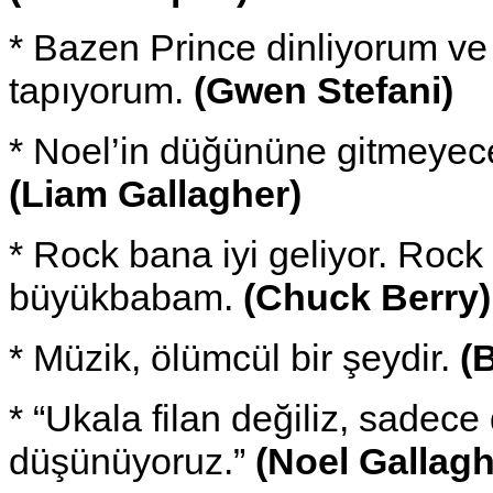
* Bazen Prince dinliyorum ve 
tapıyorum.
(Gwen Stefani)
* Noel’in düğününe gitmeyec
(Liam Gallagher)
* Rock bana iyi geliyor. Ro
büyükbabam.
(Chuck Berry)
* Müzik, ölümcül bir şeydir.
(
* “Ukala filan değiliz, sadec
düşünüyoruz.”
(Noel Gallagh