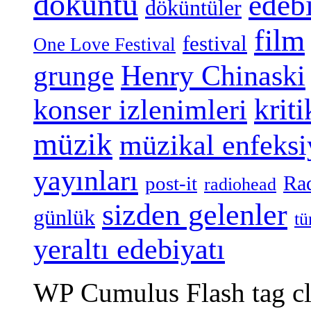
döküntü
edeb
döküntüler
film
festival
One Love Festival
grunge
Henry Chinaski
konser izlenimleri
kriti
müzik
müzikal enfeks
yayınları
Ra
post-it
radiohead
sizden gelenler
günlük
tü
yeraltı edebiyatı
WP Cumulus Flash tag c