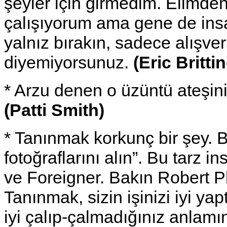
şeyler için girmedim. Elimd
çalışıyorum ama gene de insan
yalnız bırakın, sadece alışve
diyemiyorsunuz.
(Eric Britt
* Arzu denen o üzüntü ateşin
(Patti Smith)
* Tanınmak korkunç bir şey. 
fotoğraflarını alın”. Bu tarz 
ve Foreigner. Bakın Robert Pl
Tanınmak, sizin işinizi iyi ya
iyi çalıp-çalmadığınız anlamı