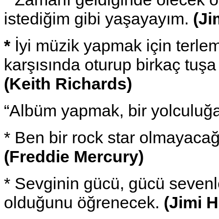
istediğim gibi yaşayayım.
(Ji
*
İyi müzik yapmak için terl
karşısında oturup birkaç tuş
(Keith Richards)
“Albüm yapmak, bir yolculuğa
* Ben bir rock star olmayaca
(Freddie Mercury)
* Sevginin gücü, gücü sevenl
olduğunu öğrenecek.
(Jimi H