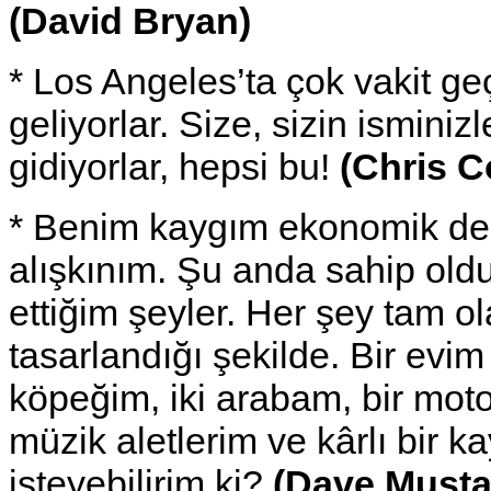
(David Bryan)
* Los Angeles’ta çok vakit ge
geliyorlar. Size, sizin isminizl
gidiyorlar, hepsi bu!
(Chris C
* Benim kaygım ekonomik deği
alışkınım. Şu anda sahip old
ettiğim şeyler. Her şey tam 
tasarlandığı şekilde. Bir evim 
köpeğim, iki arabam, bir motor
müzik aletlerim ve kârlı bir k
isteyebilirim ki?
(Dave Musta