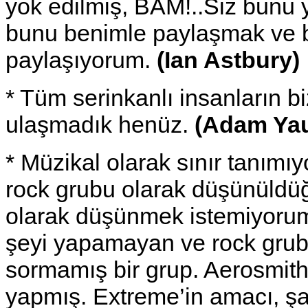
yok edilmiş, BAM!..Siz bunu 
bunu benimle paylaşmak ve 
paylaşıyorum.
(Ian Astbury)
* Tüm serinkanlı insanların bi
ulaşmadık henüz.
(Adam Ya
* Müzikal olarak sınır tanımı
rock grubu olarak düşünüldüğ
olarak düşünmek istemiyorum
şeyi yapamayan ve rock grub
sormamış bir grup. Aerosmit
yapmış. Extreme’in amacı, şa