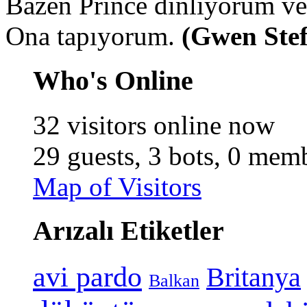
Bazen Prince dinliyorum ve 
Ona tapıyorum.
(Gwen Stef
Who's Online
32 visitors online now
29 guests,
3 bots,
0 memb
Map of Visitors
Arızalı Etiketler
avi pardo
Britanya
Balkan