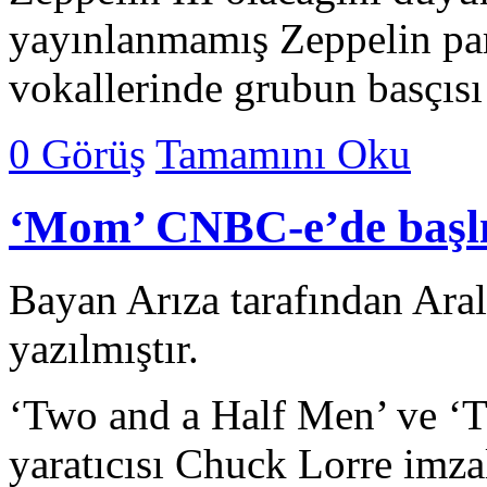
yayınlanmamış Zeppelin par
vokallerinde grubun basçıs
0 Görüş
Tamamını Oku
‘Mom’ CNBC-e’de başl
Bayan Arıza tarafından Ara
yazılmıştır.
‘Two and a Half Men’ ve ‘
yaratıcısı Chuck Lorre imz