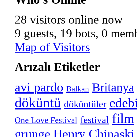
28 visitors online now
9 guests,
19 bots,
0 memb
Map of Visitors
Arızalı Etiketler
avi pardo
Britanya
Balkan
döküntü
edeb
döküntüler
film
festival
One Love Festival
grunge
Henry Chinaski