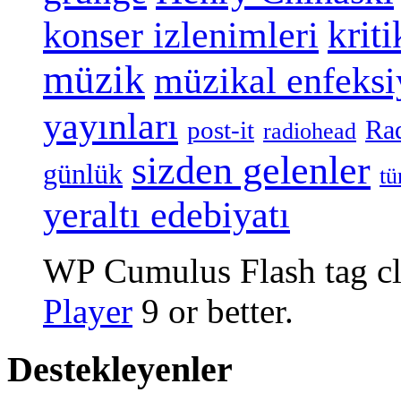
konser izlenimleri
kriti
müzik
müzikal enfeks
yayınları
Ra
post-it
radiohead
sizden gelenler
günlük
tü
yeraltı edebiyatı
WP Cumulus Flash tag c
Player
9 or better.
Destekleyenler