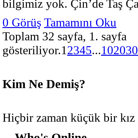
bilgimiz yok. Çin’de Taş 
0 Görüş
Tamamını Oku
Toplam 32 sayfa, 1. sayfa
gösteriliyor.
1
2
3
4
5
...
10
20
30
Kim Ne Demiş?
Hiçbir zaman küçük bir kı
Who's Online