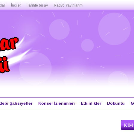
lar
İnciler
Tarihte bu ay
Radyo Yayınlarım
debi Şahsiyetler
Konser İzlenimleri
Etkinlikler
Döküntü
G
KIM