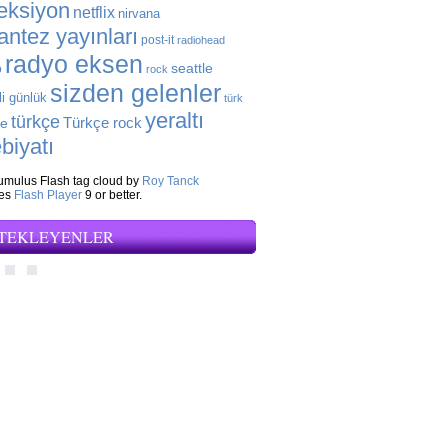
eksiyon
netflix
nirvana
antez yayınları
post-it
radiohead
radyo eksen
seattle
o
rock
sizden gelenler
li günlük
türk
yeraltı
türkçe
Türkçe rock
ye
biyatı
mulus Flash tag cloud by
Roy Tanck
res
Flash Player
9 or better.
TEKLEYENLER