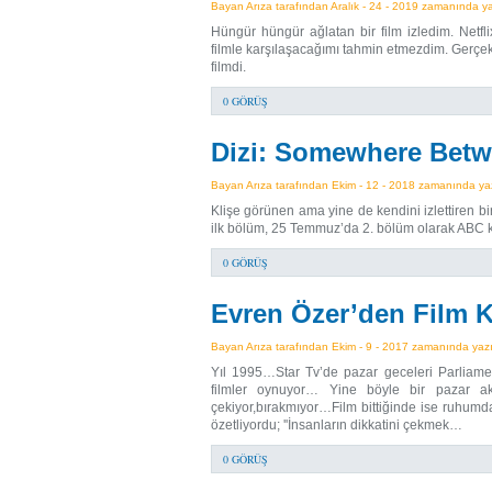
Bayan Arıza tarafından Aralık - 24 - 2019 zamanında yaz
Hüngür hüngür ağlatan bir film izledim. Netfl
filmle karşılaşacağımı tahmin etmezdim. Gerçekten
filmdi.
0 GÖRÜŞ
Dizi: Somewhere Bet
Bayan Arıza tarafından Ekim - 12 - 2018 zamanında yazı
Klişe görünen ama yine de kendini izlettiren b
ilk bölüm, 25 Temmuz’da 2. bölüm olarak ABC ka
0 GÖRÜŞ
Evren Özer’den Film K
Bayan Arıza tarafından Ekim - 9 - 2017 zamanında yazıl
Yıl 1995…Star Tv’de pazar geceleri Parliame
filmler oynuyor… Yine böyle bir pazar akşa
çekiyor,bırakmıyor…Film bittiğinde ise ruhum
özetliyordu; ''İnsanların dikkatini çekmek…
0 GÖRÜŞ