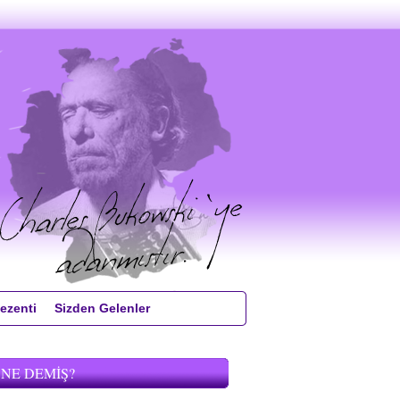
ezenti
Sizden Gelenler
 NE DEMIŞ?