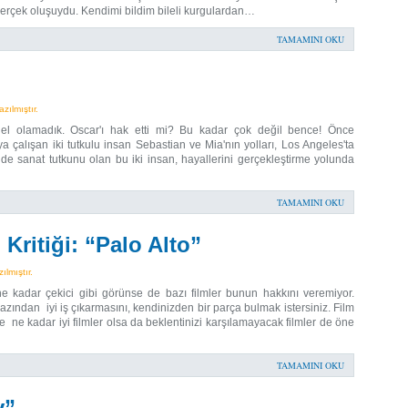
 gerçek oluşuydu. Kendimi bildim bileli kurgulardan…
TAMAMINI OKU
ılmıştır.
el olamadık. Oscar'ı hak etti mi? Bu kadar çok değil bence! Önce
çalışan iki tutkulu insan Sebastian ve Mia'nın yolları, Los Angeles'ta
si de sanat tutkunu olan bu iki insan, hayallerini gerçekleştirme yolunda
TAMAMINI OKU
Kritiği: “Palo Alto”
lmıştır.
e kadar çekici gibi görünse de bazı filmler bunun hakkını veremiyor.
zından iyi iş çıkarmasını, kendinizden bir parça bulmak istersiniz. Film
 ne kadar iyi filmler olsa da beklentinizi karşılamayacak filmler de öne
TAMAMINI OKU
y”