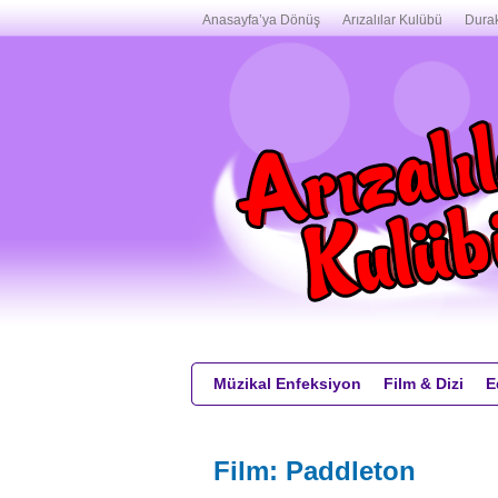
Anasayfa’ya Dönüş
Arızalılar Kulübü
Durak
Müzikal Enfeksiyon
Film & Dizi
E
Film: Paddleton