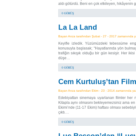
aldı götürdü. Beni en çok etkileyen, hikâyenin
0 GÖRÜŞ
La La Land
Bayan Arıza tarafından Şubat - 27 - 2017 zamanında yaz
Keyifle izledik. Yüzümüzdeki tebessüme eng
konusuyla başlasak; "Hayatlarında yön bulmaya 
trafiğin sıkışık olduğu bir gün kesişir. Her iki
düşe…
0 GÖRÜŞ
Cem Kurtuluş’tan Film 
Bayan Arıza tarafından Ekim - 23 - 2014 zamanında yazı
Edebiyattan sinemaya uyarlanan filmler her n
Kitapla aynı olmasını bekleyemezsiniz ama en a
Ekimi’nde (11-17 Ekim) haftası olması sebebiyle
çıktı.…
0 GÖRÜŞ
Luc Besson’dan “Luc