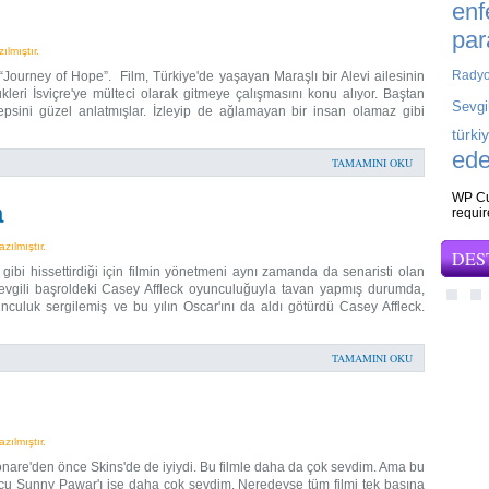
enf
par
lmıştır.
Rady
“Journey of Hope”. Film, Türkiye'de yaşayan Maraşlı bir Alevi ailesinin
kleri İsviçre'ye mülteci olarak gitmeye çalışmasını konu alıyor. Baştan
Sevgi
 hepsini güzel anlatmışlar. İzleyip de ağlamayan bir insan olamaz gibi
türki
ede
TAMAMINI OKU
WP Cu
a
requi
ılmıştır.
DES
ibi hissettirdiği için filmin yönetmeni aynı zamanda da senaristi olan
evgili başroldeki Casey Affleck oyunculuğuyla tavan yapmış durumda,
culuk sergilemiş ve bu yılın Oscar'ını da aldı götürdü Casey Affleck.
TAMAMINI OKU
ılmıştır.
onare'den önce Skins'de de iyiydi. Bu filmle daha da çok sevdim. Ama bu
ncu Sunny Pawar'ı ise daha çok sevdim. Neredeyse tüm filmi tek başına