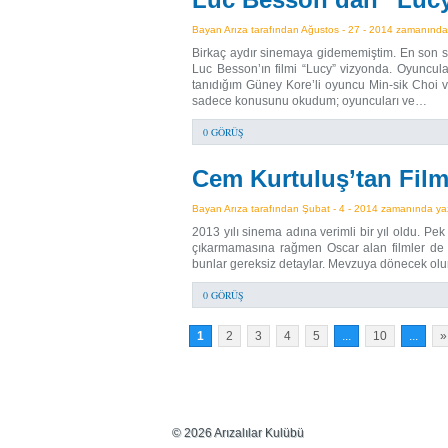
Bayan Arıza tarafından Ağustos - 27 - 2014 zamanında y
Birkaç aydır sinemaya gidememiştim. En son sa
Luc Besson’ın filmi “Lucy” vizyonda. Oyuncul
tanıdığım Güney Kore’li oyuncu Min-sik Choi v
sadece konusunu okudum; oyuncuları ve…
0 GÖRÜŞ
Cem Kurtuluş’tan Film 
Bayan Arıza tarafından Şubat - 4 - 2014 zamanında yazı
2013 yılı sinema adına verimli bir yıl oldu. Pe
çıkarmamasına rağmen Oscar alan filmler de
bunlar gereksiz detaylar. Mevzuya dönecek olurs
0 GÖRÜŞ
1
2
3
4
5
...
10
...
»
© 2026 Arızalılar Kulübü