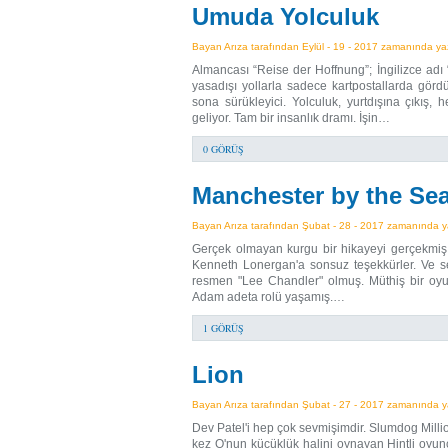
Umuda Yolculuk
Bayan Arıza tarafından Eylül - 19 - 2017 zamanında yazı
Almancası “Reise der Hoffnung”; İngilizce adı 
yasadışı yollarla sadece kartpostallarda gördü
sona sürükleyici. Yolculuk, yurtdışına çıkış,
geliyor. Tam bir insanlık dramı. İşin…
0 GÖRÜŞ
Manchester by the Se
Bayan Arıza tarafından Şubat - 28 - 2017 zamanında yaz
Gerçek olmayan kurgu bir hikayeyi gerçekmiş g
Kenneth Lonergan'a sonsuz teşekkürler. Ve s
resmen "Lee Chandler" olmuş. Müthiş bir oyun
Adam adeta rolü yaşamış.…
1 GÖRÜŞ
Lion
Bayan Arıza tarafından Şubat - 27 - 2017 zamanında yaz
Dev Patel'i hep çok sevmişimdir. Slumdog Milli
kez O'nun küçüklük halini oynayan Hintli oyu