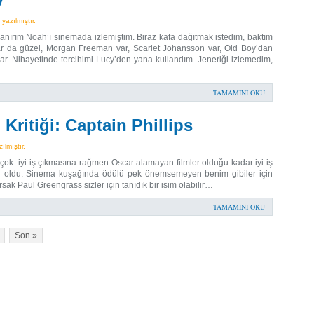
azılmıştır.
nırım Noah’ı sinemada izlemiştim. Biraz kafa dağıtmak istedim, baktım
ar da güzel, Morgan Freeman var, Scarlet Johansson var, Old Boy’dan
ar. Nihayetinde tercihimi Lucy’den yana kullandım. Jeneriği izlemedim,
TAMAMINI OKU
Kritiği: Captain Phillips
lmıştır.
k çok iyi iş çıkmasına rağmen Oscar alamayan filmler olduğu kadar iyi iş
 oldu. Sinema kuşağında ödülü pek önemsemeyen benim gibiler için
ak Paul Greengrass sizler için tanıdık bir isim olabilir…
TAMAMINI OKU
Son »