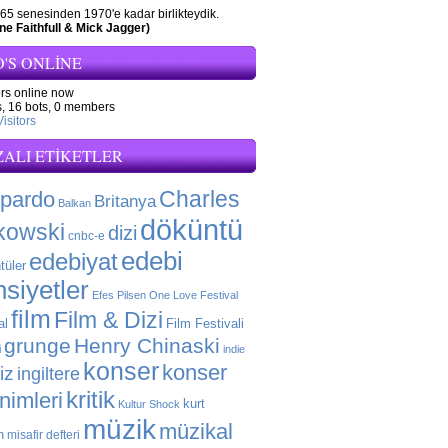
65 senesinden 1970'e kadar birlikteydik.
ne Faithfull & Mick Jagger)
'S ONLINE
ors online now
,
16 bots,
0 members
isitors
ZALI ETIKETLER
Charles
 pardo
Britanya
Balkan
döküntü
kowski
dizi
cnbc-e
edebi
edebiyat
tüler
siyetler
Efes Pilsen One Love Festival
film
Film & Dizi
al
Film Festivali
grunge
Henry Chinaski
i
indie
konser
konser
liz
ingiltere
kritik
enimleri
kurt
Kultur Shock
müzik
müzikal
n
misafir defteri