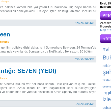
ılmıştır.
Evet, 19
(Marian
ix’e bakınca komedi bile yazıyordu türü hakkında. Hiç böyle harika bir
 farklı bir deneyim oldu. Etkileyici, içten, dostluğu anlatan, incelikli bir
WHO
TAMAMINI OKU
24 visit
8 guests
Map of V
ween
ARI
lmıştır.
ir gerilim, polisiye dizisi daha. İsmi Somewhere Between. 24 Temmuz’da
avi
nalında yayınlandı. Sonrasında da Netflix aldı. Tek sezon, 10 bölüm.
Bu
TAMAMINI OKU
dökün
ritiği: SE7EN (YEDİ)
şah
mıştır.
festiv
nt Sinema Kulübü var her hafta sonunu iple çekiyorum çünkü kaliteli
gezent
mı saat 22:00 itibari ile film başladı,film seni sürüklüyor,içine
ingi
da ve bedenimde bir yumruk hissettim ki Kevin Spacey bu durumu şöyle
izl
TAMAMINI OKU
cobai