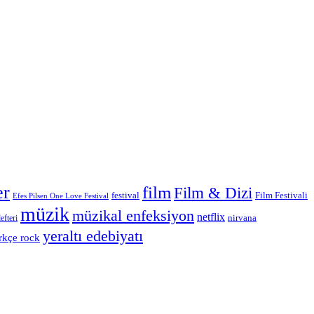
er
film
Film & Dizi
Film Festivali
festival
Efes Pilsen One Love Festival
müzik
müzikal enfeksiyon
netflix
nirvana
efteri
yeraltı edebiyatı
rkçe rock