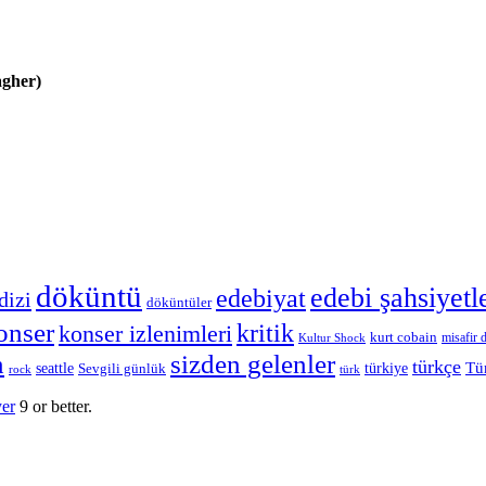
agher)
döküntü
edebi şahsiyetl
edebiyat
dizi
döküntüler
onser
kritik
konser izlenimleri
kurt cobain
misafir d
Kultur Shock
n
sizden gelenler
türkçe
Tü
seattle
Sevgili günlük
türkiye
rock
türk
yer
9 or better.