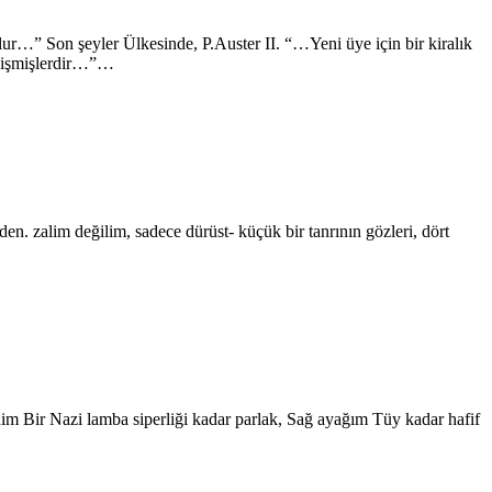
ur…” Son şeyler Ülkesinde, P.Auster II. “…Yeni üye için bir kiralık
değişmişlerdir…”…
n. zalim değilim, sadece dürüst- küçük bir tanrının gözleri, dört
 Bir Nazi lamba siperliği kadar parlak, Sağ ayağım Tüy kadar hafif