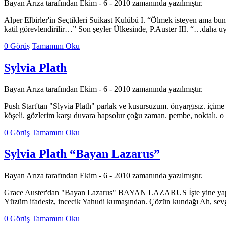
Bayan Arıza tarafından Ekim - 6 - 2010 zamanında yazılmıştır.
Alper Elbirler'in Seçtikleri Suikast Kulübü I. “Ölmek isteyen ama bu
katil görevlendirilir…” Son şeyler Ülkesinde, P.Auster III. “…daha u
0 Görüş
Tamamını Oku
Sylvia Plath
Bayan Arıza tarafından Ekim - 6 - 2010 zamanında yazılmıştır.
Push Start'tan "Slyvia Plath" parlak ve kusursuzum. önyargısız. içime
köşeli. gözlerim karşı duvara hapsolur çoğu zaman. pembe, noktalı. o
0 Görüş
Tamamını Oku
Sylvia Plath “Bayan Lazarus”
Bayan Arıza tarafından Ekim - 6 - 2010 zamanında yazılmıştır.
Grace Auster'dan "Bayan Lazarus" BAYAN LAZARUS İşte yine yaptım He
Yüzüm ifadesiz, incecik Yahudi kumaşından. Çözün kundağı Ah, se
0 Görüş
Tamamını Oku