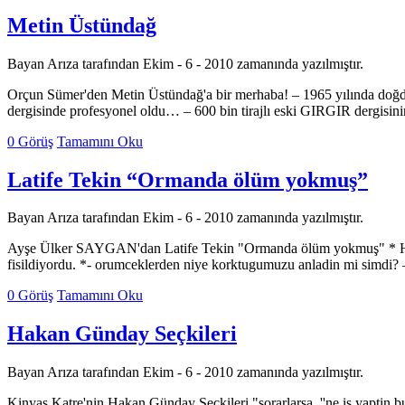
Metin Üstündağ
Bayan Arıza tarafından Ekim - 6 - 2010 zamanında yazılmıştır.
Orçun Sümer'den Metin Üstündağ'a bir merhaba! – 1965 yılında doğ
dergisinde profesyonel oldu… – 600 bin tirajlı eski GIRGIR dergisinin
0 Görüş
Tamamını Oku
Latife Tekin “Ormanda ölüm yokmuş”
Bayan Arıza tarafından Ekim - 6 - 2010 zamanında yazılmıştır.
Ayşe Ülker SAYGAN'dan Latife Tekin "Ormanda ölüm yokmuş" * Herha
fisildiyordu. *- orumceklerden niye korktugumuzu anladin mi simdi? 
0 Görüş
Tamamını Oku
Hakan Günday Seçkileri
Bayan Arıza tarafından Ekim - 6 - 2010 zamanında yazılmıştır.
Kinyas Katre'nin Hakan Günday Seçkileri "sorarlarsa, ''ne is yaptin bu