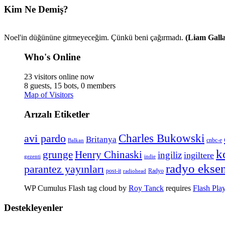
Kim Ne Demiş?
Noel'in düğününe gitmeyeceğim. Çünkü beni çağırmadı.
(Liam Gall
Who's Online
23 visitors online now
8 guests,
15 bots,
0 members
Map of Visitors
Arızalı Etiketler
Charles Bukowski
avi pardo
Britanya
cnbc-e
Balkan
k
Henry Chinaski
grunge
ingiliz
ingiltere
gezenti
indie
radyo ekse
parantez yayınları
Radyo
post-it
radiohead
WP Cumulus Flash tag cloud by
Roy Tanck
requires
Flash Pla
Destekleyenler