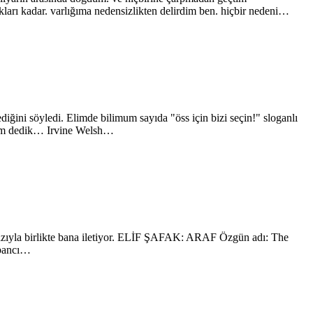
kları kadar. varlığıma nedensizlikten delirdim ben. hiçbir nedeni…
ğini söyledi. Elimde bilimum sayıda "öss için bizi seçin!" sloganlı
talım dedik… Irvine Welsh…
i yazıyla birlikte bana iletiyor. ELİF ŞAFAK: ARAF Özgün adı: The
abancı…