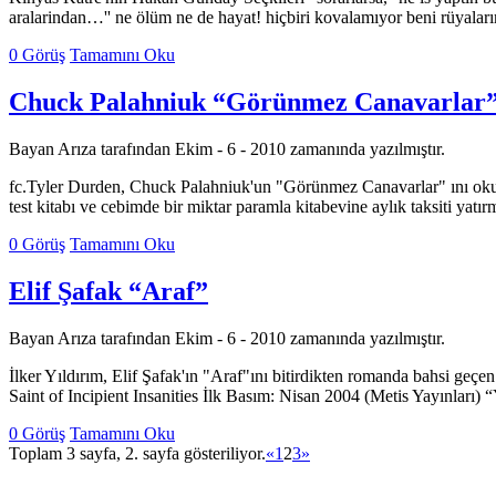
aralarindan…'' ne ölüm ne de hayat! hiçbiri kovalamıyor beni rüyaları
0 Görüş
Tamamını Oku
Chuck Palahniuk “Görünmez Canavarlar
Bayan Arıza tarafından Ekim - 6 - 2010 zamanında yazılmıştır.
fc.Tyler Durden, Chuck Palahniuk'un "Görünmez Canavarlar" ını okuduğ
test kitabı ve cebimde bir miktar paramla kitabevine aylık taksiti ya
0 Görüş
Tamamını Oku
Elif Şafak “Araf”
Bayan Arıza tarafından Ekim - 6 - 2010 zamanında yazılmıştır.
İlker Yıldırım, Elif Şafak'ın "Araf"ını bitirdikten romanda bahsi ge
Saint of Incipient Insanities İlk Basım: Nisan 2004 (Metis Yayınları
0 Görüş
Tamamını Oku
Toplam 3 sayfa, 2. sayfa gösteriliyor.
«
1
2
3
»