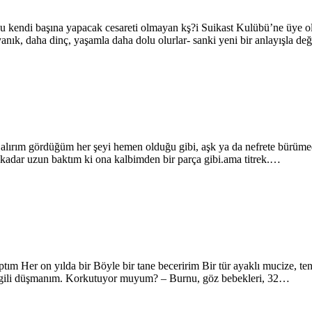
nu kendi başına yapacak cesareti olmayan kş?i Suikast Kulübü’ne üye ol
yanık, daha dinç, yaşamla daha dolu olurlar- sanki yeni bir anlayışla 
 alırım gördüğüm her şeyi hemen olduğu gibi, aşk ya da nefrete bürümede
 kadar uzun baktım ki ona kalbimden bir parça gibi.ama titrek.…
r on yılda bir Böyle bir tane beceririm Bir tür ayaklı mucize, tenim
vgili düşmanım. Korkutuyor muyum? – Burnu, göz bebekleri, 32…