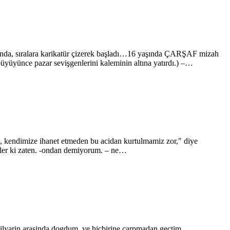
nda, sıralara karikatür çizerek başladı…16 yaşında ÇARŞAF mizah
büyüyünce pazar sevişgenlerini kaleminin altına yatırdı.) –…
kendimize ihanet etmeden bu acidan kurtulmamiz zor," diye
ezler ki zaten. -ondan demiyorum. – ne…
i milyarin arasinda dogdum. ve hiçbirine çarpmadan geçtim