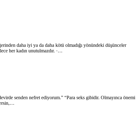
diğerinden daha iyi ya da daha kötü olmadığı yönündeki düşünceler
öylece her kadın unutulmazdır. ·…
devirde senden nefret ediyorum.” “Para seks gibidir. Olmayınca önemi
çersin,…