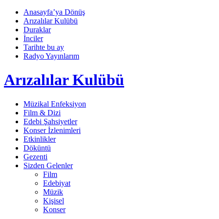
Anasayfa’ya Dönüş
Arızalılar Kulübü
Duraklar
İnciler
Tarihte bu ay
Radyo Yayınlarım
Arızalılar Kulübü
Müzikal Enfeksiyon
Film & Dizi
Edebi Şahsiyetler
Konser İzlenimleri
Etkinlikler
Döküntü
Gezenti
Sizden Gelenler
Film
Edebiyat
Müzik
Kişisel
Konser