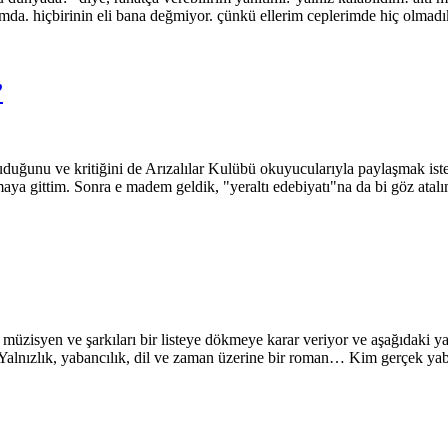
mda. hiçbirinin eli bana değmiyor. çünkü ellerim ceplerimde hiç olmadı
”
unu ve kritiğini de Arızalılar Kulübü okuyucularıyla paylaşmak istedi
tırmaya gittim. Sonra e madem geldik, "yeraltı edebiyatı"na da bi göz a
çen müzisyen ve şarkıları bir listeye dökmeye karar veriyor ve aşağıdak
) “Yalnızlık, yabancılık, dil ve zaman üzerine bir roman… Kim gerçek y