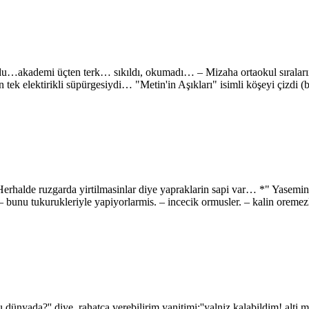
du…akademi üçten terk… sıkıldı, okumadı… – Mizaha ortaokul sıraları
 tek elektirikli süpürgesiydi… "Metin'in Aşıkları" isimli köşeyi çizdi (
lde ruzgarda yirtilmasinlar diye yapraklarin sapi var… *" Yasemin, 
– bunu tukurukleriyle yapiyorlarmis. – incecik ormusler. – kalin orem
 dünyada?'' diye, rahatça verebilirim yanitimi:''yalniz kalabildim! alt