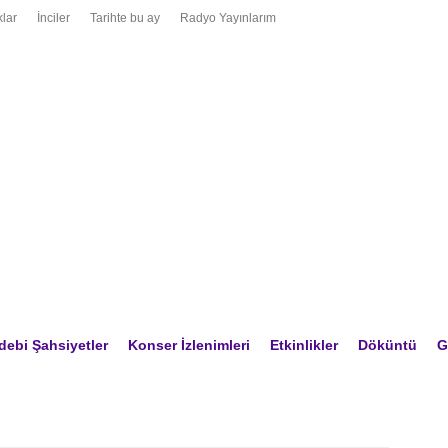
lar
İnciler
Tarihte bu ay
Radyo Yayınlarım
debi Şahsiyetler
Konser İzlenimleri
Etkinlikler
Döküntü
G
KIM