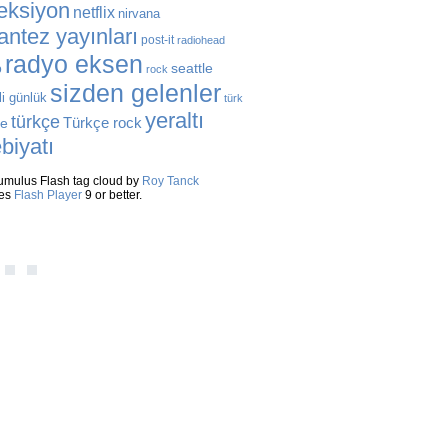
eksiyon
netflix
nirvana
antez yayınları
post-it
radiohead
radyo eksen
seattle
o
rock
sizden gelenler
li günlük
türk
yeraltı
türkçe
Türkçe rock
ye
biyatı
mulus Flash tag cloud by
Roy Tanck
res
Flash Player
9 or better.
TEKLEYENLER