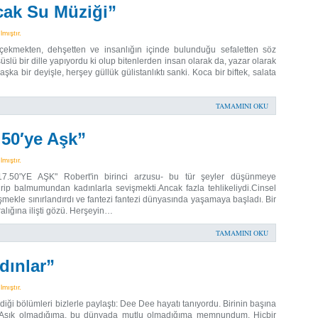
cak Su Müziği”
mıştır.
ı çekmekten, dehşetten ve insanlığın içinde bulunduğu sefaletten söz
lü bir dille yapıyordu ki olup bitenlerden insan olarak da, yazar olarak
ka bir deyişle, herşey güllük gülistanlıktı sanki. Koca bir biftek, salata
TAMAMINI OKU
50′ye Aşk”
mıştır.
17.50'YE AŞK" Robert'in birinci arzusu- bu tür şeyler düşünmeye
p balmumundan kadınlarla sevişmekti.Ancak fazla tehlikeliydi.Cinsel
vişmekle sınırlandırdı ve fantezi fantezi dünyasında yaşamaya başladı. Bir
ralığına ilişti gözü. Herşeyin…
TAMAMINI OKU
dınlar”
mıştır.
iği bölümleri bizlerle paylaştı: Dee Dee hayatı tanıyordu. Birinin başına
du. Aşık olmadığıma, bu dünyada mutlu olmadığıma memnundum. Hiçbir