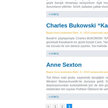
şeyle barışık olmamayı seviyordum. Aşık insan
durumlarını yitirirler. Sinirli, kafadan çatlak olur
0 GÖRÜŞ
Charles Bukowski “Ka
Bayan Arıza tarafından Ekim - 6 - 2010 zamanında yazıl
Burak'ın paylaşımıyla Charles BUKOWSKI “K
güzeliydi.Kasabanın en güzel kızıydı Cass. Yarı K
ise vücudu ile son derece uyumlu. Sıvı halinde 
0 GÖRÜŞ
Anne Sexton
Bayan Arıza tarafından Ekim - 6 - 2010 zamanında yazıl
Tori Amos mail grubu sayesinde tanıştığım 
Weston/ Massachusetts’de dunyaya geldi. Ge
depresyonundan kurtulabilmek için de tüm gücü
ödüllerden biri sayılan Pullitzer Ödülüne’de s
0 GÖRÜŞ
«
1
2
3