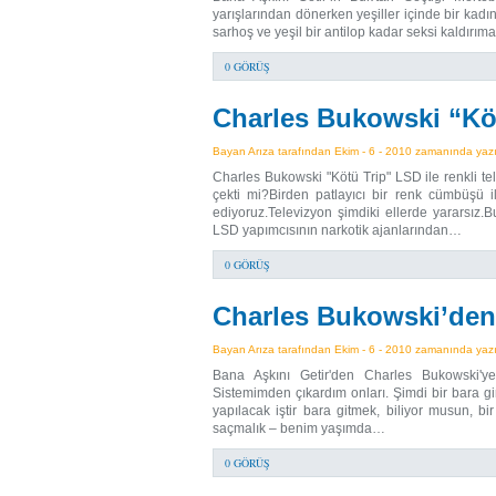
yarışlarından dönerken yeşiller içinde bir kad
sarhoş ve yeşil bir antilop kadar seksi kaldırım
0 GÖRÜŞ
Charles Bukowski “Kö
Bayan Arıza tarafından Ekim - 6 - 2010 zamanında yazıl
Charles Bukowski "Kötü Trip" LSD ile renkli te
çekti mi?Birden patlayıcı bir renk cümbüşü i
ediyoruz.Televizyon şimdiki ellerde yararsız.B
LSD yapımcısının narkotik ajanlarından…
0 GÖRÜŞ
Charles Bukowski’den 
Bayan Arıza tarafından Ekim - 6 - 2010 zamanında yazıl
Bana Aşkını Getir'den Charles Bukowski'
Sistemimden çıkardım onları. Şimdi bir bara 
yapılacak iştir bara gitmek, biliyor musun, b
saçmalık – benim yaşımda…
0 GÖRÜŞ