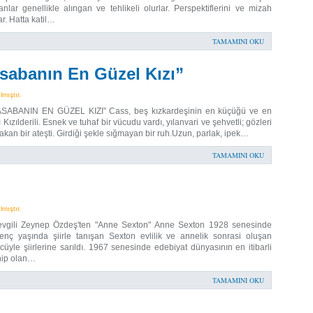
lar genellikle alıngan ve tehlikeli olurlar. Perspektiflerini ve mizah
lar. Hatta katil…
TAMAMINI OKU
sabanın En Güzel Kızı”
mıştır.
ASABANIN EN GÜZEL KIZI” Cass, beş kızkardeşinin en küçüğü ve en
ızılderili. Esnek ve tuhaf bir vücudu vardı, yılanvari ve şehvetli; gözleri
akan bir ateşti. Girdiği şekle sığmayan bir ruh.Uzun, parlak, ipek…
TAMAMINI OKU
mıştır.
sevgili Zeynep Özdeş'ten "Anne Sexton" Anne Sexton 1928 senesinde
nç yaşında şiirle tanışan Sexton evlilik ve annelik sonrasi oluşan
yle şiirlerine sarıldı. 1967 senesinde edebiyat dünyasının en itibarli
ahip olan…
TAMAMINI OKU