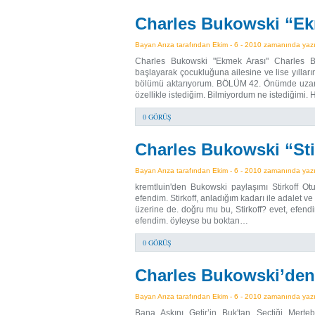
Charles Bukowski “Ek
Bayan Arıza tarafından Ekim - 6 - 2010 zamanında yazıl
Charles Bukowski "Ekmek Arası" Charles B
başlayarak çocukluğuna ailesine ve lise yılları
bölümü aktarıyorum. BÖLÜM 42. Önümde uzanan
özellikle istediğim. Bilmiyordum ne istediğimi.
0 GÖRÜŞ
Charles Bukowski “Sti
Bayan Arıza tarafından Ekim - 6 - 2010 zamanında yazıl
kremtluin'den Bukowski paylaşımı Stirkoff Otur 
efendim. Stirkoff, anladığım kadarı ile adalet ve
üzerine de. doğru mu bu, Stirkoff? evet, efe
efendim. öyleyse bu boktan…
0 GÖRÜŞ
Charles Bukowski’den 
Bayan Arıza tarafından Ekim - 6 - 2010 zamanında yazıl
Bana Aşkını Getir’in Buk'tan Seçtiği Merte