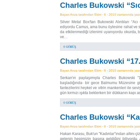
Charles Bukowski “Sı
Bayan Arıza tarafından Ekim - 6 - 2010 zamanında yazıl
Silver Metal Box'tan Bukowski Alıntıları “Ac
ediyordu Camus, ama bunu öylesine rahat ve süs
da etkilenmediği izlenimi uyanıyordu okurda, baş
ve…
0 GÖRÜŞ
Charles Bukowski “17.
Bayan Arıza tarafından Ekim - 6 - 2010 zamanında yazıl
Serkan'ın paylaşımıyla Charles Bukowski "
başladığında- bir gece Balmumu Müzesine giri
fantezilerini heykel ve vitrin mankenleri ile se
gün kırmızı ışıkta beklerken bir dükkanın kapı a
0 GÖRÜŞ
Charles Bukowski “Ka
Bayan Arıza tarafından Ekim - 6 - 2010 zamanında yazıl
Hakan Karasu, Buk'un "Kadınlar"ından altını çizd
gelenin hepimizin başına geldiğini biliyor