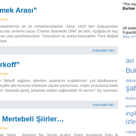
"The mus
mek Arası”
Barlow 
WHO
mıştır.
ukowski'nin en iyi romanlarındandır. Yazar 1920 den doğuşundan
28 visit
na dair anılarını yazar. Charles Bukowski 1994' de öldü. Aşağıda bir kaç
9 guests
 yolu görebiliyordum. Yoksuldum ve yoksul kalacaktım. Para değildi
Map of V
 Hayır…
ARI
TAMAMINI OKU
avi
rkoff”
Bu
mıştır.
dökün
Stirkoff. sağolun, efendim. ayaklarını uzatabilirsin. çok lütufkarsınız,
 eşitlik gibi konuları irdeleyen yazılar yazıyorsun; coşku ve kurtuluş hakkı
şah
ndim. dünyada geniş anlamda adalet sağlanabilir mi sence? hiç sanmam,
festiv
TAMAMINI OKU
gezent
ingi
Mertebeli Şiirler…
izl
mıştır.
cobai
beli Şiirler… Arabalar 'Ne Olurdu Acaba' Diyen İnsanlarla Dolu At