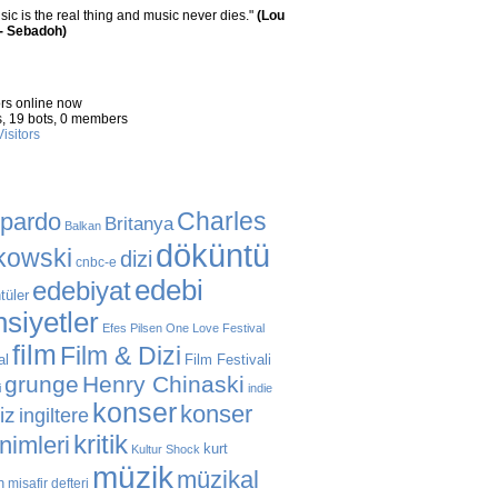
ic is the real thing and music never dies."
(Lou
- Sebadoh)
'S ONLINE
ors online now
,
19 bots,
0 members
isitors
ZALI ETIKETLER
Charles
 pardo
Britanya
Balkan
döküntü
kowski
dizi
cnbc-e
edebi
edebiyat
tüler
siyetler
Efes Pilsen One Love Festival
film
Film & Dizi
al
Film Festivali
grunge
Henry Chinaski
i
indie
konser
konser
liz
ingiltere
kritik
enimleri
kurt
Kultur Shock
müzik
müzikal
n
misafir defteri