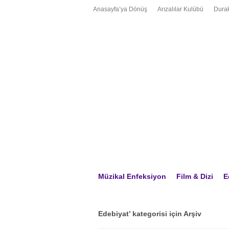
Anasayfa’ya Dönüş
Arızalılar Kulübü
Durak
Müzikal Enfeksiyon
Film & Dizi
E
Edebiyat’ kategorisi için Arşiv