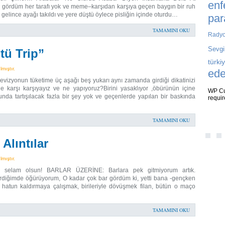
enf
ın gördüm her tarafı yok ve meme–karşıdan karşıya geçen baygın bir ruh
a gelince ayağı takıldı ve yere düştü öylece pisliğin içinde oturdu…
par
TAMAMINI OKU
Rady
Sevgi
tü Trip”
türki
mıştır.
ede
levizyonun tüketime üç aşağı beş yukarı aynı zamanda girdiği dikatinizi
le karşı karşıyayız ve ne yapıyoruz?Birini yasaklıyor ,öbürünün içine
WP Cu
unda tartışılacak fazla bir şey yok ve geçenlerde yapılan bir baskında
requi
DES
TAMAMINI OKU
Alıntılar
mıştır.
ye selam olsun! BARLAR ÜZERİNE: Barlara pek gitmiyorum artık.
girdiğimde öğürüyorum, O kadar çok bar gördüm ki, yetti bana -gençken
ir hatun kaldırmaya çalışmak, birileriyle dövüşmek filan, bütün o maço
TAMAMINI OKU