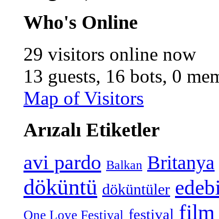
Who's Online
29 visitors online now
13 guests,
16 bots,
0 mem
Map of Visitors
Arızalı Etiketler
avi pardo
Britanya
Balkan
döküntü
edeb
döküntüler
film
festival
One Love Festival