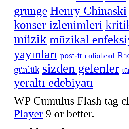
grunge
Henry Chinaski
konser izlenimleri
kriti
müzik
müzikal enfeks
yayınları
Ra
post-it
radiohead
sizden gelenler
günlük
tü
yeraltı edebiyatı
WP Cumulus Flash tag c
Player
9 or better.