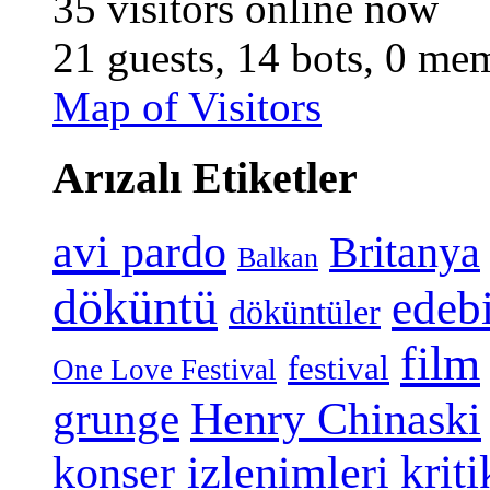
35 visitors online now
21 guests,
14 bots,
0 mem
Map of Visitors
Arızalı Etiketler
avi pardo
Britanya
Balkan
döküntü
edeb
döküntüler
film
festival
One Love Festival
grunge
Henry Chinaski
konser izlenimleri
kriti