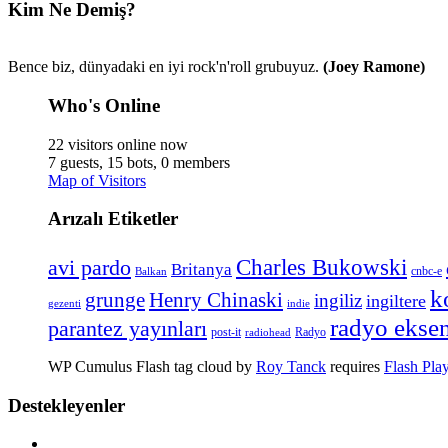
Kim Ne Demiş?
Bence biz, dünyadaki en iyi rock'n'roll grubuyuz.
(Joey Ramone)
Who's Online
22 visitors online now
7 guests,
15 bots,
0 members
Map of Visitors
Arızalı Etiketler
Charles Bukowski
avi pardo
Britanya
cnbc-e
Balkan
k
Henry Chinaski
grunge
ingiliz
ingiltere
gezenti
indie
radyo ekse
parantez yayınları
Radyo
post-it
radiohead
WP Cumulus Flash tag cloud by
Roy Tanck
requires
Flash Pla
Destekleyenler