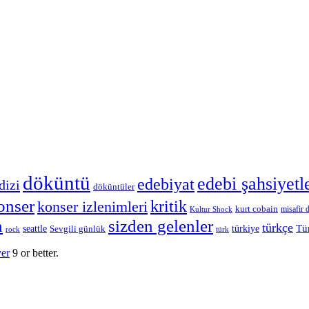
döküntü
edebi şahsiyetl
edebiyat
dizi
döküntüler
onser
kritik
konser izlenimleri
kurt cobain
misafir d
Kultur Shock
n
sizden gelenler
türkçe
Tü
seattle
Sevgili günlük
türkiye
rock
türk
yer
9 or better.