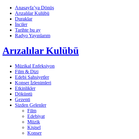
Anasayfa’ya Dönüş
Arızalılar Kulübü
Duraklar
İnciler
Tarihte bu ay
Radyo Yayınlarım
Arızalılar Kulübü
Müzikal Enfeksiyon
Film & Dizi
Edebi Şahsiyetler
Konser İzlenimleri
Etkinlikler
Döküntü
Gezenti
Sizden Gelenler
Film
Edebiyat
Müzik
Kişisel
Konser