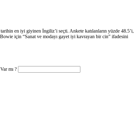
ihin en iyi giyinen İngiliz’i seçti. Ankete katılanların yüzde 48.5’i,
wie için “Sanat ve modayı gayet iyi kavrayan bir cin” ifadesini
 Var mı ?