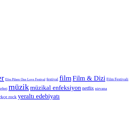
er
film
Film & Dizi
Film Festivali
festival
Efes Pilsen One Love Festival
müzik
müzikal enfeksiyon
netflix
nirvana
efteri
yeraltı edebiyatı
rkçe rock