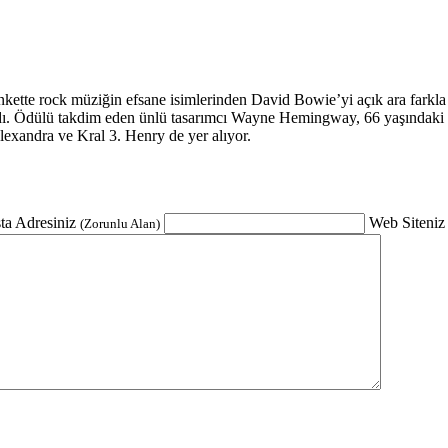
tte rock müziğin efsane isimlerinden David Bowie’yi açık ara farkla tar
ı. Ödülü takdim eden ünlü tasarımcı Wayne Hemingway, 66 yaşındaki Bo
lexandra ve Kral 3. Henry de yer alıyor.
ta Adresiniz
Web Siteniz
(Zorunlu Alan)