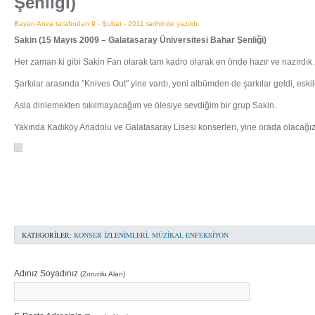
Şenliği)
Bayan Arıza tarafından 9 - Şubat - 2011 tarihinde yazıldı.
Sakin (15 Mayıs 2009 – Galatasaray Üniversitesi Bahar Şenliği)
Her zaman ki gibi Sakin Fan olarak tam kadro olarak en önde hazır ve nazırdık.
Şarkılar arasında "Knives Out" yine vardı, yeni albümden de şarkılar geldi, esk
Asla dinlemekten sıkılmayacağım ve ölesiye sevdiğim bir grup Sakin.
Yakında Kadıköy Anadolu ve Galatasaray Lisesi konserleri, yine orada olacağız
KATEGORILER:
KONSER İZLENIMLERI
,
MÜZIKAL ENFEKSIYON
Adınız Soyadınız
(Zorunlu Alan)