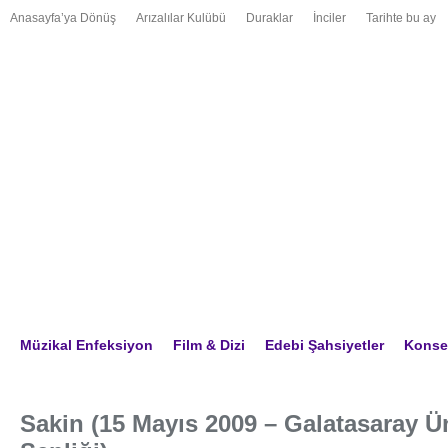
Anasayfa’ya Dönüş
Arızalılar Kulübü
Duraklar
İnciler
Tarihte bu ay
Müzikal Enfeksiyon
Film & Dizi
Edebi Şahsiyetler
Konser
Sakin (15 Mayıs 2009 – Galatasaray Ü