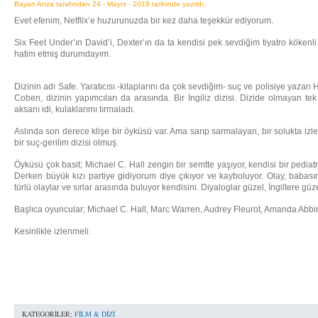
Bayan Arıza tarafından 24 - Mayıs - 2018 tarihinde yazıldı.
Evet efenim, Netflix’e huzurunuzda bir kez daha teşekkür ediyorum.
Six Feet Under’ın David’i, Dexter’ın da ta kendisi pek sevdiğim tiyatro kökenl
hatim etmiş durumdayım.
Dizinin adı Safe. Yaratıcısı -kitaplarını da çok sevdiğim- suç ve polisiye yazar
Coben, dizinin yapımcıları da arasında. Bir İngiliz dizisi. Dizide olmayan te
aksanı idi, kulaklarımı tırmaladı.
Aslında son derece klişe bir öyküsü var. Ama sarıp sarmalayan, bir solukta izle
bir suç-gerilim dizisi olmuş.
Öyküsü çok basit; Michael C. Hall zengin bir semtte yaşıyor, kendisi bir pediatrist
Derken büyük kızı partiye gidiyorum diye çıkıyor ve kayboluyor. Olay, babas
türlü olaylar ve sırlar arasında buluyor kendisini. Diyaloglar güzel, İngiltere güze
Başlıca oyuncular; Michael C. Hall, Marc Warren, Audrey Fleurot, Amanda Abbi
Kesinlikle izlenmeli.
KATEGORILER:
FILM & DIZI