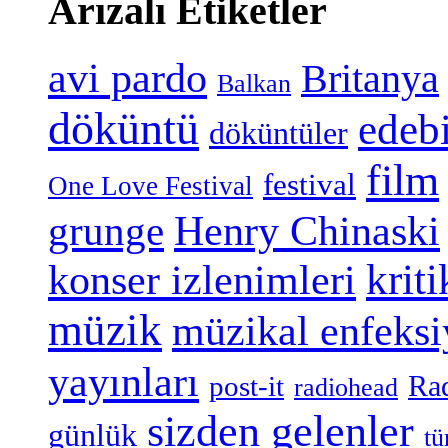
Arızalı Etiketler
avi pardo
Britanya
Balkan
döküntü
edeb
döküntüler
film
festival
One Love Festival
grunge
Henry Chinaski
konser izlenimleri
kriti
müzik
müzikal enfeks
yayınları
Ra
post-it
radiohead
sizden gelenler
günlük
tü