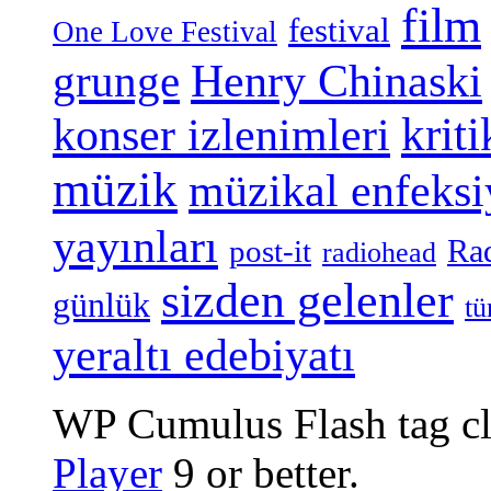
film
festival
One Love Festival
grunge
Henry Chinaski
konser izlenimleri
kriti
müzik
müzikal enfeks
yayınları
Ra
post-it
radiohead
sizden gelenler
günlük
tü
yeraltı edebiyatı
WP Cumulus Flash tag c
Player
9 or better.