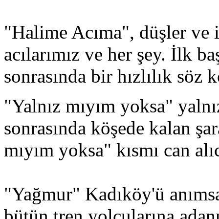
"Halime Acıma", düşler ve 
acılarımız ve her şey. İlk ba
sonrasında bir hızlılık söz 
"Yalnız mıyım yoksa" yalnız
sonrasında köşede kalan şar
mıyım yoksa" kısmı can alıc
"Yağmur" Kadıköy'ü anımsat
bütün tren yolcularına adan