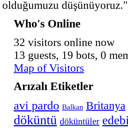
olduğumuzu düşünüyoruz.
Who's Online
32 visitors online now
13 guests,
19 bots,
0 mem
Map of Visitors
Arızalı Etiketler
avi pardo
Britanya
Balkan
döküntü
edeb
döküntüler