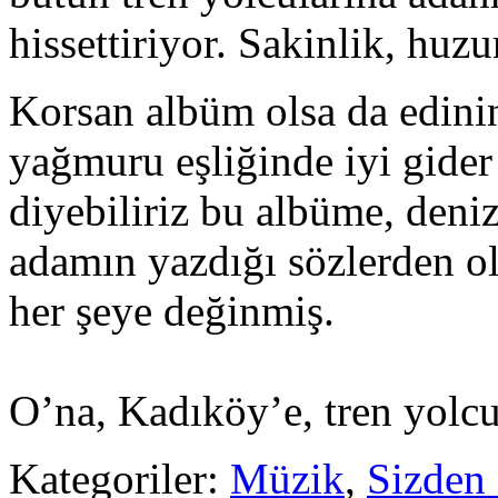
hissettiriyor. Sakinlik, huz
Korsan albüm olsa da edini
yağmuru eşliğinde iyi gide
diyebiliriz bu albüme, deni
adamın yazdığı sözlerden o
her şeye değinmiş.
O’na, Kadıköy’e, tren yolcu
Kategoriler:
Müzik
,
Sizden 