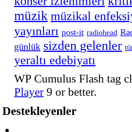
konser izlenimleri
kriti
müzik
müzikal enfeks
yayınları
Ra
post-it
radiohead
sizden gelenler
günlük
tü
yeraltı edebiyatı
WP Cumulus Flash tag c
Player
9 or better.
Destekleyenler