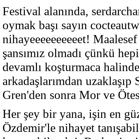
Festival alanında, serdarch
oymak başı sayın cocteautwi
nihayeeeeeeeeeet! Maalese
şansımız olmadı çünkü hepim
devamlı koşturmaca halinde
arkadaşlarımdan uzaklaşıp S
Gren'den sonra Mor ve Ötes
Her şey bir yana, işin en g
Özdemir'le nihayet tanışab