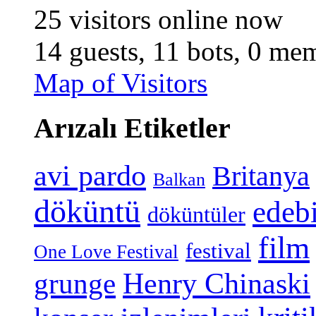
25 visitors online now
14 guests,
11 bots,
0 mem
Map of Visitors
Arızalı Etiketler
avi pardo
Britanya
Balkan
döküntü
edeb
döküntüler
film
festival
One Love Festival
grunge
Henry Chinaski