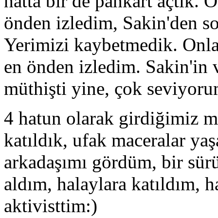
hatta bir de pankart açtık.
önden izledim, Sakin'den so
Yerimizi kaybetmedik. Onla
en önden izledim. Sakin'in 
müthişti yine, çok seviyoru
4 hatun olarak girdiğimiz 
katıldık, ufak maceralar yaş
arkadaşımı gördüm, bir sür
aldım, halaylara katıldım, 
aktivisttim:)