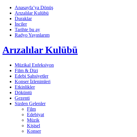
Anasayfa’ya Dönüş
Arızalılar Kulübü
Duraklar
İnciler
Tarihte bu ay
Radyo Yayınlarım
Arızalılar Kulübü
Müzikal Enfeksiyon
Film & Dizi
Edebi Şahsiyetler
Konser İzlenimleri
Etkinlikler
Döküntü
Gezenti
Sizden Gelenler
Film
Edebiyat
Müzik
Kişisel
Konser