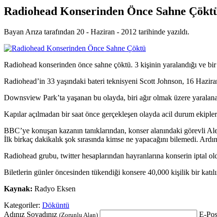
Radiohead Konserinden Önce Sahne Çökt
Bayan Arıza tarafından 20 - Haziran - 2012 tarihinde yazıldı.
Radiohead konserinden önce sahne çöktü. 3 kişinin yaralandığı ve bir k
Radiohead’in 33 yaşındaki bateri teknisyeni Scott Johnson, 16 Hazira
Downsview Park’ta yaşanan bu olayda, biri ağır olmak üzere yaralanan 
Kapılar açılmadan bir saat önce gerçekleşen olayda acil durum ekipleri
BBC’ye konuşan kazanın tanıklarından, konser alanındaki görevli Al
İlk birkaç dakikalık şok sırasında kimse ne yapacağını bilemedi. Ardı
Radiohead grubu, twitter hesaplarından hayranlarına konserin iptal 
Biletlerin günler öncesinden tükendiği konsere 40,000 kişilik bir katı
Kaynak:
Radyo Eksen
Kategoriler:
Döküntü
Adınız Soyadınız
E-Pos
(Zorunlu Alan)