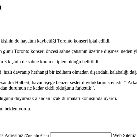
ü
işinin de hayatını kaybettiği Toronto konseri iptal edildi.
n günü Toronto konseri öncesi sahne çatısının üzerine düşmesi nedeniyle
3 kişinin de sahne kuran ekipten olduğu belirtildi.
 hızlı davranıp herhangi bir izdiham olmadan dışarıdaki kalabalığı dağıt
exandra Halbert, havai fişeğe benzer sesler duyduklarını söyledi. "
ndan durumun ne kadar ciddi olduğunu farkettik’’.
olduğunu duyurarak alandan uzak durmaları konusunda uyardı.
lım bekleniyordu.
ta Adresiniz
Web Siteniz
(Zorunlu Alan)