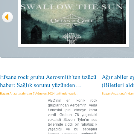
ik
em
nk-
Efsane rock grubu Aerosmith’ten üzücü
Ağır abiler e
haber: Sağlık sorunu yüzünden…
(Biletleri al
Bayan Arıza tarafından 7 Ağustos 2024 tarihinde yazıldı.
Bayan Arıza tarafından 
ABD’nin en ikonik rock
gruplarından Aerosmith, veda
turnesini iptal etmeye karar
verdi. Grubun 76 yaşındaki
vokalisti Steven Tyler’ın ses
tellerinde ciddi bir rahatsızlık
yaşadığı ve bu sebepler