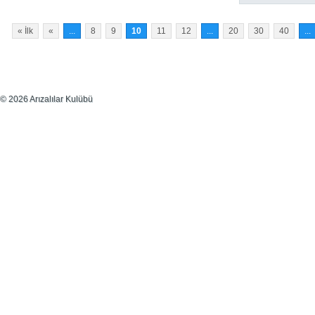
« İlk
«
...
8
9
10
11
12
...
20
30
40
...
© 2026 Arızalılar Kulübü