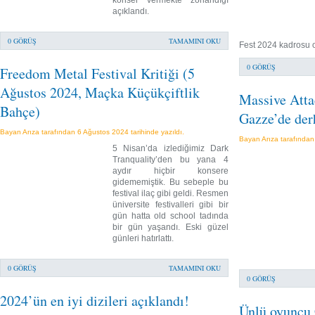
konser vermekte zorlandığı
açıklandı.
0 GÖRÜŞ
TAMAMINI OKU
Fest 2024 kadrosu o
0 GÖRÜŞ
Freedom Metal Festival Kritiği (5
Ağustos 2024, Maçka Küçükçiftlik
Massive Attac
Bahçe)
Gazze’de der
Bayan Arıza tarafından 6 Ağustos 2024 tarihinde yazıldı.
Bayan Arıza tarafından
5 Nisan’da izlediğimiz Dark
Tranquality’den bu yana 4
aydır hiçbir konsere
gidememiştik. Bu sebeple bu
festival ilaç gibi geldi. Resmen
üniversite festivalleri gibi bir
gün hatta old school tadında
bir gün yaşandı. Eski güzel
günleri hatırlattı.
0 GÖRÜŞ
TAMAMINI OKU
0 GÖRÜŞ
2024’ün en iyi dizileri açıklandı!
Ünlü oyuncu G