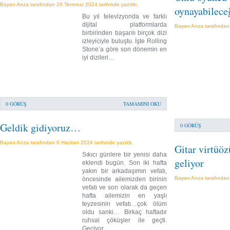
Bayan Arıza tarafından 26 Temmuz 2024 tarihinde yazıldı.
oynayabileceğ
Bu yıl televizyonda ve farklı
dijital platformlarda
Bayan Arıza tarafından 
birbirinden başarılı birçok dizi
izleyiciyle buluştu. İşte Rolling
Stone’a göre son dönemin en
iyi dizileri…
0 GÖRÜŞ
TAMAMINI OKU
Geldik gidiyoruz…
0 GÖRÜŞ
Bayan Arıza tarafından 6 Haziran 2024 tarihinde yazıldı.
Gitar virtüöz
Sıkıcı günlere bir yenisi daha
geliyor
eklendi bugün. Son iki hafta
yakın bir arkadaşımın vefatı,
Bayan Arıza tarafından 
öncesinde ailemizden birinin
vefatı ve son olarak da geçen
hafta ailemizin en yaşlı
teyzesinin vefatı…çok ölüm
oldu sanki… Birkaç haftadır
ruhsal çöküşler ile geçti.
Geçiyor…