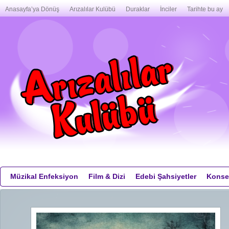
Anasayfa’ya Dönüş
Arızalılar Kulübü
Duraklar
İnciler
Tarihte bu ay
Müzikal Enfeksiyon
Film & Dizi
Edebi Şahsiyetler
Konser