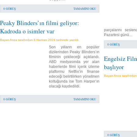
0 GÖRÜŞ
TAMAMINI OKU
Peaky Blinders’ın filmi geliyor:
Kadroda o isimler var
parçalarını seslen
Pazartesi günü…
Bayan Arıza tarafından 6 Haziran 2024 tarihinde yazıldı.
0 GÖRÜŞ
Son yılların en popüler
dizilerinden Peaky Blinders’ın
Engelsiz Film
filminin çekileceği açıklandı.
ABD medyasında yer alan
başlıyor
haberlerde filmi içerik izleme
platformu Netflix’in finanse
Bayan Arıza tarafından 
edeceği belirtilirken yönetmen
koltuğunda ise Tom Harper’ın
olacağı kaydedildi.
0 GÖRÜŞ
TAMAMINI OKU
0 GÖRÜŞ