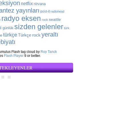
eksiyon
netflix
nirvana
antez yayınları
post-it
radiohead
radyo eksen
seattle
o
rock
sizden gelenler
li günlük
türk
yeraltı
türkçe
Türkçe rock
ye
biyatı
mulus Flash tag cloud by
Roy Tanck
res
Flash Player
9 or better.
TEKLEYENLER