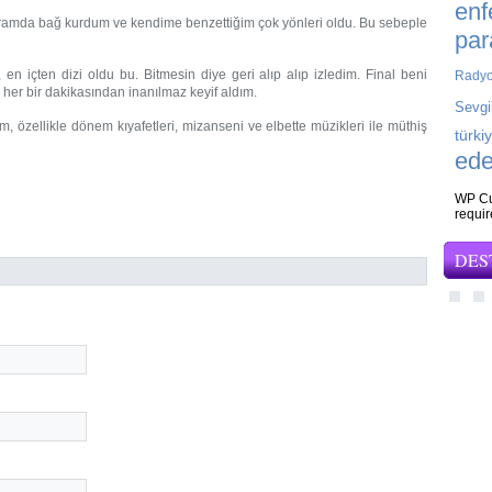
enf
e aramda bağ kurdum ve kendime benzettiğim çok yönleri oldu. Bu sebeple
par
n içten dizi oldu bu. Bitmesin diye geri alıp alıp izledim. Final beni
Rady
her bir dakikasından inanılmaz keyif aldım.
Sevgi
m, özellikle dönem kıyafetleri, mizanseni ve elbette müzikleri ile müthiş
türki
ede
WP Cu
requi
DES