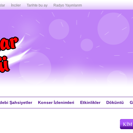
lar
İnciler
Tarihte bu ay
Radyo Yayınlarım
debi Şahsiyetler
Konser İzlenimleri
Etkinlikler
Döküntü
G
KIM