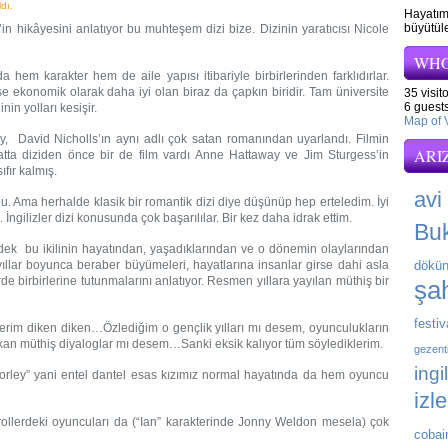
dı.
Hayatım
büyütüle
in hikâyesini anlatıyor bu muhteşem dizi bize. Dizinin yaratıcısı Nicole
WHO
 hem karakter hem de aile yapısı itibariyle birbirlerinden farklıdırlar.
se ekonomik olarak daha iyi olan biraz da çapkın biridir. Tam üniversite
35 visit
6 guests
in yolları kesişir.
Map of V
y, David Nicholls’ın aynı adlı çok satan romanından uyarlandı. Filmin
ARI
 Hatta diziden önce bir de film vardı Anne Hattaway ve Jim Sturgess’in
fır kalmış.
avi
Ama herhalde klasik bir romantik dizi diye düşünüp hep erteledim. İyi
 İngilizler dizi konusunda çok başarılılar. Bir kez daha idrak ettim.
Bu
 dek bu ikilinin hayatından, yaşadıklarından ve o dönemin olaylarından
ıllar boyunca beraber büyümeleri, hayatlarına insanlar girse dahi asla
dökün
 birbirlerine tutunmalarını anlatıyor. Resmen yıllara yayılan müthiş bir
şah
festiv
erim diken diken…Özlediğim o gençlik yılları mı desem, oyunculukların
 müthiş diyaloglar mı desem…Sanki eksik kalıyor tüm söylediklerim.
gezent
ingi
orley” yani entel dantel esas kızımız normal hayatında da hem oyuncu
izl
ollerdeki oyuncuları da (“Ian” karakterinde Jonny Weldon mesela) çok
cobai