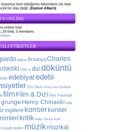
 boyunca özel olduğumu biliyordum, bu öyle
cek bir olay değil.
(Damon Albarn)
'S ONLINE
ors online now
,
29 bots,
0 members
isitors
ZALI ETIKETLER
Charles
 pardo
Britanya
Balkan
döküntü
kowski
dizi
cnbc-e
edebi
edebiyat
tüler
siyetler
Efes Pilsen One Love Festival
film
Film & Dizi
al
Film Festivali
grunge
Henry Chinaski
i
indie
konser
konser
liz
ingiltere
kritik
enimleri
kurt
Kultur Shock
müzik
müzikal
n
misafir defteri