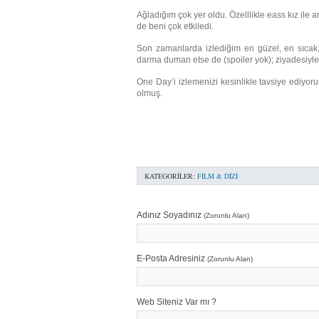
Ağladığım çok yer oldu. Özelllikle eass kız il
de beni çok etkiledi.
Son zamanlarda izlediğim en güzel, en sıcak, e
darma duman etse de (spoiler yok); ziyadesiyle 
One Day’i izlemenizi kesinlikle tavsiye ediyoru
olmuş.
KATEGORILER:
FILM & DIZI
Adınız Soyadınız
(Zorunlu Alan)
E-Posta Adresiniz
(Zorunlu Alan)
Web Siteniz Var mı ?