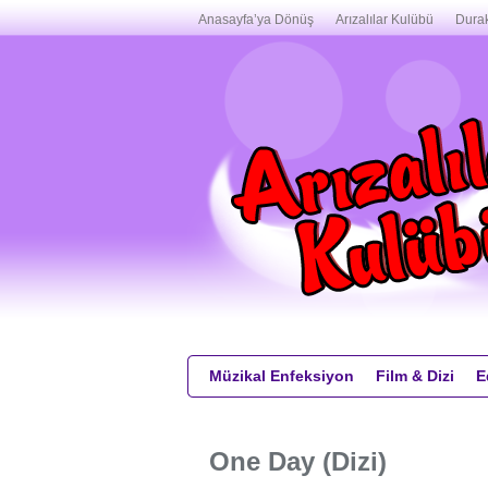
Anasayfa’ya Dönüş
Arızalılar Kulübü
Durak
Müzikal Enfeksiyon
Film & Dizi
E
One Day (Dizi)