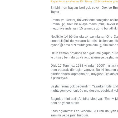
Bayan Arıza tarafından 25 - Nisan - 2024 tarihinde yazıl
Biribirini en baştan beri çok seven Dex ve Em’
Taylor.
Emma ve Dexter, üniversitede tanışırlar aslında
Emma işçi sınıfı bir aileye mensuptur, Dexter i
mezuniyetinde yani 15 temmuz günü bu tatlı ikilin
Netflix’te 14 bölüm olarak yayınlanan One Da
senaristliğini de yazarın kendisi üstleniyor.
oynadığı ama dizi muhteşem olmuş, film solda sı
Uzun zaman boyunca hep gözüme çarpıp durdu. 
ki bir şey beni dürttü ve açıp izlemeye başladım.
Dizi, 15 Temmuz 1988 yılından 2000’li yıllara
dem vurarak dönüşler yapıyor. Bu iki insanın y
birbirlerinden kopmamaları, duygusal çöküşlerde
aşk hikâyesi.
Baştan sona çok beğendim. Yazarken bile tüyl
muhteşem oyunculuğu mu desem, edebiyat kokan
Başrolde hint asıllı Ambika Mod var. “Emmy M
hem de yazar bir kız.
Esas oğlanımız Leo Woodall ki O’nu da, yan r
samimi ve başarılı buldum.