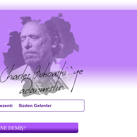
ezenti
Sizden Gelenler
 NE DEMIŞ?