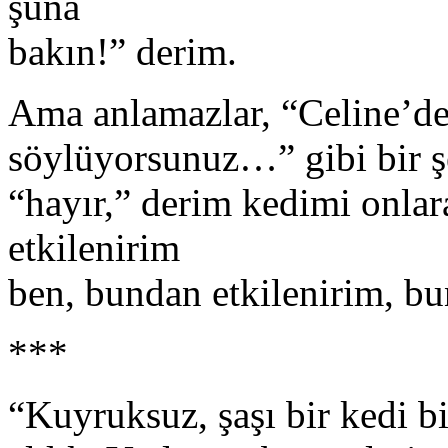
şuna
bakın!” derim.
Ama anlamazlar, “Celine’den
söylüyorsunuz…” gibi bir şe
“hayır,” derim kedimi onlar
etkilenirim
ben, bundan etkilenirim, b
***
“Kuyruksuz, şaşı bir kedi b