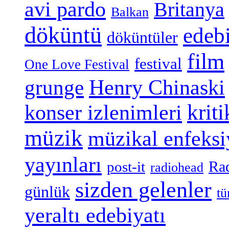
avi pardo
Britanya
Balkan
döküntü
edeb
döküntüler
film
festival
One Love Festival
grunge
Henry Chinaski
konser izlenimleri
kriti
müzik
müzikal enfeks
yayınları
Ra
post-it
radiohead
sizden gelenler
günlük
tü
yeraltı edebiyatı