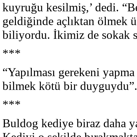
kuyruğu kesilmiş,’ dedi. “
geldiğinde açlıktan ölmek ü
biliyordu. İkimiz de sokak se
***
“Yapılması gerekeni yapma
bilmek kötü bir duyguydu”.
***
Buldog kediye biraz daha y
Kediyi o şekilde bırakmak