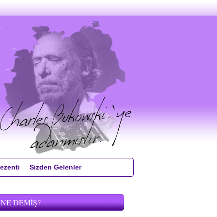
ezenti
Sizden Gelenler
 NE DEMIŞ?