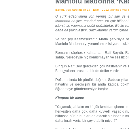
Mantolu Madonna ‘Kadı
Bayan Arıza tarafından 17 - Ekim - 2012 tarihinde yazıld
O Türk edebiyatına yön vermiş bir şair ve es
Madonna başlıca eserleri ama en çok bilinen
istersiniz, yapmacık değil doğaldırlar. Böyle 
daha da yakınlaştırır. Bazı kitaplar vardır içinde
Ve her şey Kesmeşeker’in Maria şarkısıyla baş
Mantolu Madonna’yı yorumlamak istiyorum sizl
Romanın şüphesiz kahramanı Raif Bey'dir. Rai
sahip. Neredeyse hiç konuşmayan ve sessiz biri
Bir gün Raif Bey gerçekten çok hastalanır ve i
Bu eşyaların arasında bir de defter vardır.
Defter aslında bir günlük değildir. Sadece yılla
hayatını ve geçmişini bir anda kâğıda dökm
öğrenmeye göndermesiyle başlar.
Kitaptan bir alıntı:
"Yaşamak, tabiatın en küçük kımıldanışlarını se
herkesten daha çok, daha kuvvetli yaşadığını
bilhassa bütün bunları anlatacak bir insanı
daha ferah verici bir şey olabilir miydi?"