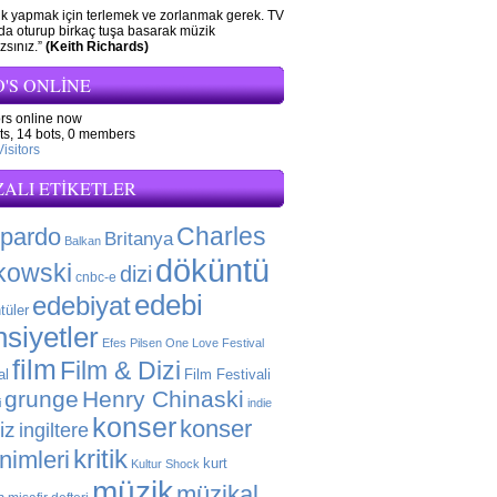
zik yapmak için terlemek ve zorlanmak gerek. TV
nda oturup birkaç tuşa basarak müzik
sınız.”
(Keith Richards)
'S ONLINE
ors online now
ts,
14 bots,
0 members
isitors
ZALI ETIKETLER
Charles
 pardo
Britanya
Balkan
döküntü
kowski
dizi
cnbc-e
edebi
edebiyat
tüler
siyetler
Efes Pilsen One Love Festival
film
Film & Dizi
al
Film Festivali
grunge
Henry Chinaski
i
indie
konser
konser
liz
ingiltere
kritik
enimleri
kurt
Kultur Shock
müzik
müzikal