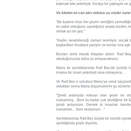
bakmak bile yeterliydi. Dostça bir yaklaşım ve gü
Ve kitabın en can alıcı noktası şu sözler sanı
“Bir kadının bize her şeyini verdiğini zannetti
en yakın olduğunu sandığımız sırada bizden, 
olmak acı bir şey.”
“Kadın, sevebileceği zaman sevmiyor, ancak tat
kaybedilen fırsatlara yanıyor ve bunlar ona aşk
Bunları alıntı olarak kitaptan aldım. Raif B
okuduğunuzda daha iyi anlayacaksınız.
Maria ile ayrıldıklarında Raif Bey’de üzüntü 
insana bir insan yeterliydi ama olmayınca…
Ve Raif Bey o umutsuz Maria’ya umut saçıyordu
olduktan sonra Maria düşüncelerini şu sözlerle 
"Şimdi aramızda noksan olan şeyin ne ol
noksanmış…Beni bu kadar çok sevdiğine bir 
şimdi anlıyorum. Demek ki insanlar bende
inandırdın…Seni seviyorum…"
Ayrıldıklarında Raif Bey büyük bir üzüntü içind
ayrıldığında şöyle diyordu: