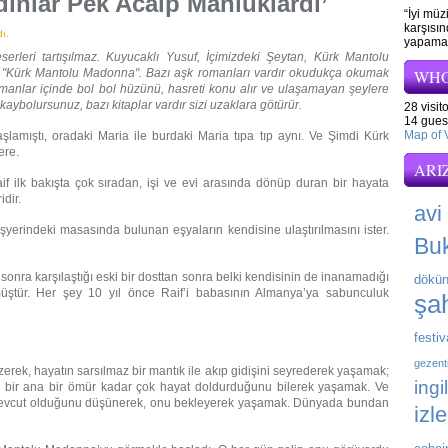
nlar Pek Acaip Mahlûklardı’
“İyi mü
karşısı
ı.
yapamaz
erleri tartışılmaz. Kuyucaklı Yusuf, İçimizdeki Şeytan, Kürk Mantolu
i "Kürk Mantolu Madonna". Bazı aşk romanları vardır okudukça okumak
WHO
romanlar içinde bol bol hüzünü, hasreti konu alır ve ulaşamayan şeylere
 kaybolursunuz, bazı kitaplar vardır sizi uzaklara götürür.
28 visit
14 gues
Map of V
lamıştı, oradaki Maria ile burdaki Maria tıpa tıp aynı. Ve Şimdi Kürk
ere.
ARI
f ilk bakışta çok sıradan, işi ve evi arasında dönüp duran bir hayata
dir.
avi
şyerindeki masasında bulunan eşyaların kendisine ulaştırılmasını ister.
Bu
r sonra karşılaştığı eski bir dosttan sonra belki kendisinin de inanamadığı
dökün
üştür. Her şey 10 yıl önce Raif’i babasının Almanya’ya sabunculuk
şah
festiv
gezent
zerek, hayatın sarsılmaz bir mantık ile akıp gidişini seyrederek yaşamak;
ingi
, bir ana bir ömür kadar çok hayat doldurduğunu bilerek yaşamak. Ve
n mevcut olduğunu düşünerek, onu bekleyerek yaşamak. Dünyada bundan
izl