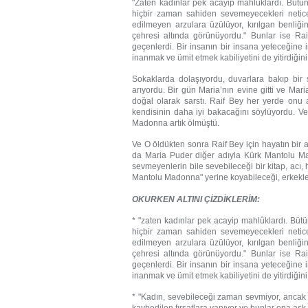
"Zaten kadınlar pek acayip mahlûklardı. Bütün
hiçbir zaman sahiden sevemeyecekleri netic
edilmeyen arzulara üzülüyor, kırılgan benliğin
çehresi altında görünüyordu." Bunlar ise Rai
geçenlerdi. Bir insanın bir insana yeteceğine 
inanmak ve ümit etmek kabiliyetini de yitirdiği
Sokaklarda dolaşıyordu, duvarlara bakıp bi
arıyordu. Bir gün Maria’nın evine gitti ve Mar
doğal olarak sarstı. Raif Bey her yerde onu
kendisinin daha iyi bakacağını söylüyordu. V
Madonna artık ölmüştü.
Ve O öldükten sonra Raif Bey için hayatın bir a
da Maria Puder diğer adıyla Kürk Mantolu Ma
sevmeyenlerin bile sevebileceği bir kitap, acı,
Mantolu Madonna" yerine koyabileceği, erkekler
OKURKEN ALTINI ÇİZDİKLERİM:
* "zaten kadınlar pek acayip mahlûklardı. Bütü
hiçbir zaman sahiden sevemeyecekleri netic
edilmeyen arzulara üzülüyor, kırılgan benliğin
çehresi altında görünüyordu." Bunlar ise Rai
geçenlerdi. Bir insanın bir insana yeteceğine 
inanmak ve ümit etmek kabiliyetini de yitirdiği
* "Kadın, sevebileceği zaman sevmiyor, ancak ta