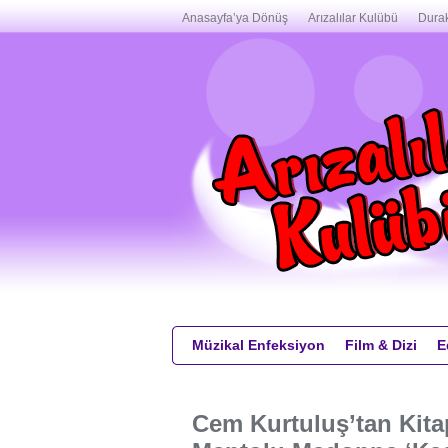
Anasayfa’ya Dönüş
Arızalılar Kulübü
Durak
Müzikal Enfeksiyon
Film & Dizi
E
Cem Kurtuluş’tan Kitap