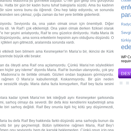
cobai
rk Mantolu Madonna’yu görmekle başladı. O her gün gelip onu görüyordu
u. Hatta bir gün bir kadın bunu tuhaf bakışlarla süzdü. Ama bu kadının
enf
Bir süre sonra bunu da öğrendi. Onu hep takip ediyordu, ve sonunda
par
sinden ses çıkmaz, çoğu zaman da her yere birlikte giderlerdi.
alıyordu. Seviyordu da, ona yakın olmak onun için önemliydi. Diğer
Rady
a idi. Ve Raif’i çok etkilemişti. Ona yakın olmak derken fiziksel olarak
Sevgi
f’e her şeyini anlatıyordu, Raif te onu güzelce dinliyordu. Hatta Maria ilk
 düşünüyordu, ama sonra erkeklerin hepsinin aynı olduğunu düşündü. O
türki
tikleri ayrı gitmezdi, aralarında sorunda vardı.
ede
i etkiledi ben bilmem ama Kesmeşeker’in Maria’sı bir, ikincisi de Kürk
erinde büyük etki bırakır.
WP Cu
requi
tan da öteydi ama Raif ona açılamıyordu. Çünkü Maria’nın söyledikleri
den hiçbir şey isteme" diyordu Maria. Raif te bundan utanıyordu, çok şey
DES
 Madonna’sı ile birlikte olmaktı. Gözleri ondan başkasını görmüyordu.
 rağmen O Maria’yı kabullenmişti. Kıskanmıyordu. Bir gün neden
e sessizlik oluştu. Maria daha fazla konuşurken, Raif bey fazla sesini
ahlara kadar içmek Maria’nın tek isteğiydi aynı Kesmeşeker şarkısında
mi, sarhoş olmayı da severdi. Bir defa ikisi kendilerini kaybetmişti ama
nde biri sarhoş değildi. Raif Bey onunla ilgili hiç kötü şey düşünmezdi,
 Maria bu defa Raif Bey hakkında farklı düşündü ama sarhoştu bunun da
 kötü bir şey geçmemişti. Bütün iyiliklerine rağmen Maria, Raif Bey’i
ağmen onu seviyordu hem de karşılık beklemeden. Çünkü onun için ona