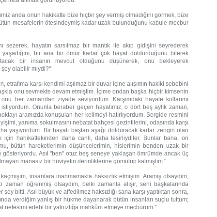
 çehresi altında görünüyordu."
iğimiz anda onun hakikatte bize hiçbir şey vermiş olmadığını görmek, bize
bütün mesafelerin ötesindeymiş kadar uzak bulunduğunu kabule mecbur
nı sezerek, hayatın sarsılmaz bir mantık ile akıp gidişini seyrederek
 yaşadığını, bir ana bir ömür kadar çok hayat doldurduğunu bilerek
atacak bir insanın mevcut olduğunu düşünerek, onu bekleyerek
ey olabilir miydi?"
 etrafıma karşı kendimi aşılmaz bir duvar içine alışımın hakiki sebebini
 aşkla onu sevmekte devam etmiştim. İçime ondan başka hiçbir kimsenin
 onu her zamandan ziyade seviyordum. Karşımdaki hayale kollarımı
mak istiyordum. Onunla beraber geçen hayatımız, o dört beş aylık zaman,
noktayı aramızda konuşulan her kelimeyi hatırlıyordum. Sergide resmini
eyişimi, yanıma sokulmasını nebatat bahçesi gezintilerini, odasında karşı
 daha yaşıyordum. Bir hayatı baştan aşağı dolduracak kadar zengin olan
arı için hahikattekinden daha canlı, daha tesirliydiler. Bunlar bana, on
u, bütün hareketlerimin düşüncelerimin, hislerimin benden uzak bir
 gösteriyordu. Asıl "ben" otuz beş seneye yaklaşan ömrümde ancak üç
lmayan manasız bir hüviyetin derinliklerine gömülüp kalmıştım."
kaçmışım, insanlara inanmamakta haksızlık etmişim. Aramış olsaydım,
yi o zaman öğrenmiş olsaydım, belki zamanla alışır, seni başkalarında
y bitti. Asıl büyük ve affedilmez haksızlığı sana karşı yaptıktan sonra,
ında verdiğim yanlış bir hükme dayanarak bütün insanları suçlu tuttum;
kat nefesimi edebi bir yalnızlığa mahkûm etmeye mecburum."