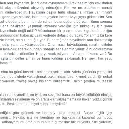
 ben onu kaybettim. İkinci defa oynayamam. Artık benim için eskisinden
bi akşam üzerleri alışveriş edeceğim. Kim ve ne olduklarını merak
rini dinleyeceğim. Hayatımın başka türlü olmasına imkan var mıydı?
gene aynı şekilde, fakat her şeyden habersiz yaşayıp gidecektim. Sen
vcut olduğunu benim bir de ruhum bulunduğunu öğrettin. Bunu sonuna
 Bana hakikaten yaşamak imkanını verdiğin için birkaç ay için sana
kıymetinde değil midir? Vücudunun bir parçası olarak geride bıraktığın
unduğundan habersiz uzak yerlerde dolaşıp duracak. Yollarımız bir kere
um. Ne ismini, ne bulunduğu yeri. Buna rağmen hayalimde onu daima takip
p edip yanında yürüyeceğim. Onun nasıl büyüdüğünü, nasıl mektebe
nü tasavvur ederek bundan sonraki senelerimin yalnızlığını doldurmaya
alde bizimkiler döndüler. Hep yazmak istiyorum. Ama ne lüzumu var? Bu
şka bir defter almalı ve bunu kaldırıp saklamalı. Her şeyi, her şeyi,
lamalı."
 olan bu günü hasretle beklemek şeklini aldı. Adeta gününün yetmesini
beni bu akıbete yaklaştırmak bakımından birer kıymeti vardı. Bir nebat
gidiyordum. Yavaş yavaş hislerim kütleşmişti. Hiçbir şeyden müteessir
rın en kıymetlisi, en iyisi, en sevgilisi bana en büyük kötülüğü etmişti,
i? İnsanları sevmeme ve onlara tekrar yaklaşmama da imkan yoktu; çünkü
ım. Başkalarına emniyet edebilir miydim?"
lediğim gün gelecek ve her şey sona erecekti. Başka hiçbir şey
amıştı. Pekala; işte ne kendime ne başkalarına kabahat bulmuyor,
ce katlanıyordum. Ama bunun sürüp gitmesine lüzum yoktu. Sıkılıyordum,