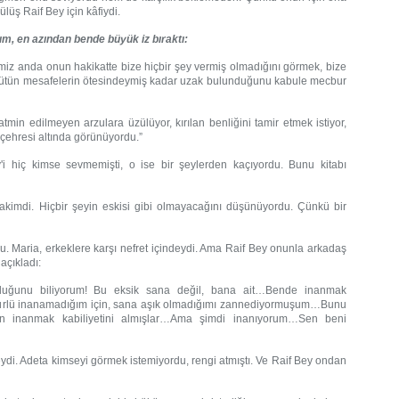
lüş Raif Bey için kâfiydi.
rım, en azından bende büyük iz bıraktı:
ğimiz anda onun hakikatte bize hiçbir şey vermiş olmadığını görmek, bize
bütün mesafelerin ötesindeymiş kadar uzak bulunduğunu kabule mecbur
min edilmeyen arzulara üzülüyor, kırılan benliğini tamir etmek istiyor,
 çehresi altında görünüyordu.”
ey'i hiç kimse sevmemişti, o ise bir şeylerden kaçıyordu. Bunu kitabı
hakimdi. Hiçbir şeyin eskisi gibi olmayacağını düşünüyordu. Çünkü bir
. Maria, erkeklere karşı nefret içindeydi. Ama Raif Bey onunla arkadaş
açıkladı:
duğunu biliyorum! Bu eksik sana değil, bana ait…Bende inanmak
türlü inanamadığım için, sana aşık olmadığımı zannediyormuşum…Bunu
n inanmak kabiliyetini almışlar…Ama şimdi inanıyorum…Sen beni
eydi. Adeta kimseyi görmek istemiyordu, rengi atmıştı. Ve Raif Bey ondan