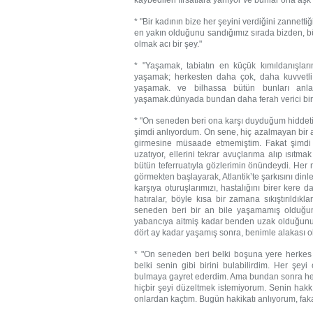
kaybedilen fırsatlara yanıyor ve bunlar ona aşk
* "Bir kadının bize her şeyini verdiğini zannett
en yakın olduğunu sandığımız sırada bizden, 
olmak acı bir şey."
* "Yaşamak, tabiatın en küçük kımıldanışları
yaşamak; herkesten daha çok, daha kuvvetli
yaşamak. ve bilhassa bütün bunları anl
yaşamak.dünyada bundan daha ferah verici bir ş
* "On seneden beri ona karşı duyduğum hiddetin,
şimdi anlıyordum. On sene, hiç azalmayan bir
girmesine müsaade etmemiştim. Fakat şimdi
uzatıyor, ellerini tekrar avuçlarıma alıp ısıt
bütün teferruatıyla gözlerimin önündeydi. Her 
görmekten başlayarak, Atlantik’te şarkısını dinl
karşıya oturuşlarımızı, hastalığını birer kere
hatıralar, böyle kısa bir zamana sıkıştırıldıkl
seneden beri bir an bile yaşamamış olduğum
yabancıya aitmiş kadar benden uzak olduğunu
dört ay kadar yaşamış sonra, benimle alakası o
* "On seneden beri belki boşuna yere herkes 
belki senin gibi birini bulabilirdim. Her şe
bulmaya gayret ederdim. Ama bundan sonra her şe
hiçbir şeyi düzeltmek istemiyorum. Senin hakk
onlardan kaçtım. Bugün hakikatı anlıyorum, fa