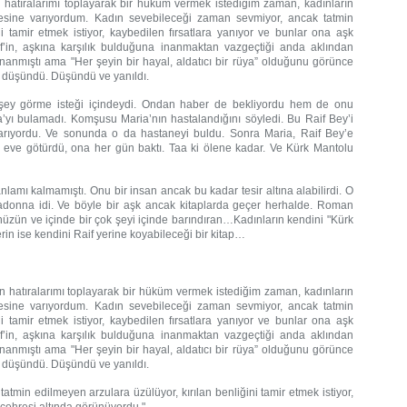
 hatıralarımı toplayarak bir hüküm vermek istediğim zaman, kadınların
esine varıyordum. Kadın sevebileceği zaman sevmiyor, ancak tatmin
i tamir etmek istiyor, kaybedilen fırsatlara yanıyor ve bunlar ona aşk
f’in, aşkına karşılık bulduğuna inanmaktan vazgeçtiği anda aklından
inanmıştı ama "Her şeyin bir hayal, aldatıcı bir rüya” olduğunu görünce
ni düşündü. Düşündü ve yanıldı.
r şey görme isteği içindeydi. Ondan haber de bekliyordu hem de onu
ia’yı bulamadı. Komşusu Maria’nın hastalandığını söyledi. Bu Raif Bey’i
 arıyordu. Ve sonunda o da hastaneyi buldu. Sonra Maria, Raif Bey’e
e eve götürdü, ona her gün baktı. Taa ki ölene kadar. Ve Kürk Mantolu
nlamı kalmamıştı. Onu bir insan ancak bu kadar tesir altına alabilirdi. O
donna idi. Ve böyle bir aşk ancak kitaplarda geçer herhalde. Roman
 hüzün ve içinde bir çok şeyi içinde barındıran…Kadınların kendini "Kürk
in ise kendini Raif yerine koyabileceği bir kitap…
n hatıralarımı toplayarak bir hüküm vermek istediğim zaman, kadınların
esine varıyordum. Kadın sevebileceği zaman sevmiyor, ancak tatmin
i tamir etmek istiyor, kaybedilen fırsatlara yanıyor ve bunlar ona aşk
f’in, aşkına karşılık bulduğuna inanmaktan vazgeçtiği anda aklından
inanmıştı ama "Her şeyin bir hayal, aldatıcı bir rüya” olduğunu görünce
ni düşündü. Düşündü ve yanıldı.
tmin edilmeyen arzulara üzülüyor, kırılan benliğini tamir etmek istiyor,