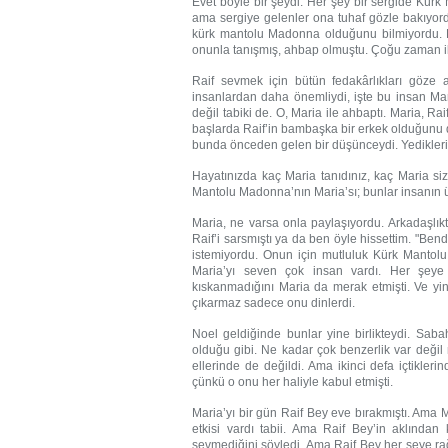
Evet böyle bir şeydi. Her şey bir sergide Kü
ama sergiye gelenler ona tuhaf gözle bakıyord
kürk mantolu Madonna olduğunu bilmiyordu. 
onunla tanışmış, ahbap olmuştu. Çoğu zaman iki
Raif sevmek için bütün fedakârlıkları göze 
insanlardan daha önemliydi, işte bu insan Mari
değil tabiki de. O, Maria ile ahbaptı. Maria, Rai
başlarda Raif’in bambaşka bir erkek olduğunu
bunda önceden gelen bir düşünceydi. Yedikleri iç
Hayatınızda kaç Maria tanıdınız, kaç Maria siz
Mantolu Madonna’nın Maria’sı; bunlar insanın üz
Maria, ne varsa onla paylaşıyordu. Arkadaşlık
Raif’i sarsmıştı ya da ben öyle hissettim. "Ben
istemiyordu. Onun için mutluluk Kürk Mantolu
Maria’yı seven çok insan vardı. Her şeye
kıskanmadığını Maria da merak etmişti. Ve yin
çıkarmaz sadece onu dinlerdi.
Noel geldiğinde bunlar yine birlikteydi. Sab
olduğu gibi. Ne kadar çok benzerlik var değil 
ellerinde de değildi. Ama ikinci defa içtikleri
çünkü o onu her haliyle kabul etmişti.
Maria’yı bir gün Raif Bey eve bırakmıştı. Ama
etkisi vardı tabii. Ama Raif Bey’in aklından
sevmediğini söyledi. Ama Raif Bey her şeye r