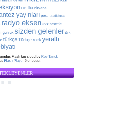
n
misafir defteri
eksiyon
netflix
nirvana
antez yayınları
post-it
radiohead
radyo eksen
seattle
o
rock
sizden gelenler
li günlük
türk
yeraltı
türkçe
Türkçe rock
ye
biyatı
mulus Flash tag cloud by
Roy Tanck
res
Flash Player
9 or better.
TEKLEYENLER