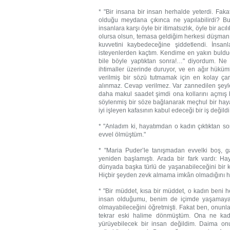
* "Bir insana bir insan herhalde yeterdi. Faka
olduğu meydana çıkınca ne yapılabilirdi? Bu
insanlara karşı öyle bir itimatsızlık, öyle bi
olursa olsun, temasa geldiğim herkesi düşman h
kuvvetini kaybedeceğine şiddetlendi. İnsa
isteyenlerden kaçtım. Kendime en yakın buld
bile böyle yaptıktan sonra!…" diyordum. Ne
ihtimaller üzerinde duruyor, ve en ağır hüküml
verilmiş bir sözü tutmamak için en kolay ç
alınmaz. Cevap verilmez. Var zannedilen şeyle
daha makul saadet şimdi ona kollarını açmış 
söylenmiş bir söze bağlanarak meçhul bir ha
iyi işleyen kafasının kabul edeceği bir iş değildi
* "Anladım ki, hayatımdan o kadın çıktıktan so
evvel ölmüştüm."
* "Maria Puder’le tanışmadan evvelki boş, ga
yeniden başlamıştı. Arada bir fark vardı: Hay
dünyada başka türlü de yaşanabileceğini bir k
Hiçbir şeyden zevk almama imkân olmadığını h
* "Bir müddet, kısa bir müddet, o kadın beni
insan olduğumu, benim de içimde yaşamaya 
olmayabileceğini öğretmişti. Fakat ben, onunla
tekrar eski halime dönmüştüm. Ona ne kad
yürüyebilecek bir insan değildim. Daima o