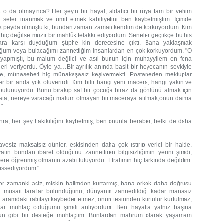
t o da olmayınca? Her şeyin bir hayal, aldatıcı bir rüya tam bir vehim
 sefer inanmak ve ümit etmek kabiliyetini ben kaybetmiştim. İçimde
r acılık peyda olmuştu ki, bundan zaman zaman kendim de korkuyordum. Kim
iç değilse muzır bir mahlûk telakki ediyordum. Seneler geçtikçe bu his
nlara karşı duyduğum şüphe kin derecesine çıktı. Bana yaklaşmak
uğum veya bulacağımı zannettiğim insanlardan en çok korkuyordum. "O
 yapmıştı, bu malum değildi ve asıl bunun için muhayyilem en fena
eri veriyordu. Öyle ya…Bir ayrılık anında basit bir heyecanın sevkiyle
are, münasebeti hiç münakaşasız keşivermekti. Postaneden mektuplar
r bir anda yok oluverirdi. Kim bilir hangi yeni macera, hangi yakın ve
bulunuyordu. Bunu bırakıp saf bir çocuğa biraz da gönlünü almak için
yata, nereye varacağı malum olmayan bir maceraya atılmak,onun daima
."
nra, her şey hakikiliğini kaybetmiş; ben onunla beraber, belki de daha
yesiz maksatsız günler, eskisinden daha çok ıstırıp verici bir halde,
atın bundan ibaret olduğunu zannettiren bilgisizliğimin yerini şimdi,
ere öğrenmiş olmanın azabı tutuyordu. Etrafımın hiç farkında değildim.
issediyordum."
 her zamanki aciz, miskin halimden kurtarmış, bana erkek daha doğrusu
müsait taraflar bulunduğunu, dünyanın zannedildiği kadar manasız
 aramdaki rabıtayı kaybeder etmez, onun tesirinden kurtulur kurtulmaz,
ar muhtaç olduğumu şimdi anlıyordum. Ben hayatta yalnız başına
nun gibi bir desteğe muhtaçtım. Bunlardan mahrum olarak yaşamam