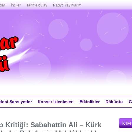
lar
İnciler
Tarihte bu ay
Radyo Yayınlarım
debi Şahsiyetler
Konser İzlenimleri
Etkinlikler
Döküntü
G
KIM
 Kritiği: Sabahattin Ali – Kürk