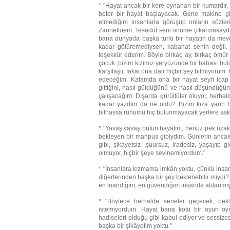
* "Hayat ancak bir kere oynanan bir kumardır,
beter bir hayat başlayacak. Gene makine gi
etmediğim insanlarla görüşüp onların sözle
Zannetmem. Tesadüf seni önüme çıkarmasaydı, 
bana dünyada başka türlü bir hayatın da me
kadar götüremediysen, kabahat senin değil.
teşekkür ederim. Böyle birkaç ay, birkaç ömür 
çocuk ,bizim kızımız yeryüzünde bir babası bul
karşılaştı, fakat ona dair hiçbir şey bilmiyor
edeceğim. Kafamda ona bir hayat seyri ica
gittiğini, nasıl güldüğünü ve nasıl düşündüğü
çalışacağım. Dışarda gürültüler oluyor, herh
kadar yazdım da ne oldu? Bizim kıza yarın ba
bilhassa ruhumu hiç bulunmayacak yerlere sak
* "Yavaş yavaş bütün hayatım, henüz pek uzak
bekleyen bir mahpus gibiydim. Günlerin ancak 
gibi, şikayetsiz ,şuursuz, iradesiz, yaşayıp 
olmuyor, hiçbir şeye sevinemiyordum."
* "İnsanlara kızmama imkân yoktu, çünkü insanla
diğerlerinden başka bir şey beklenebilir miyd
en inandığım, en güvendiğim insanda aldanmışt
* "Böylece herhalde seneler geçecek, bek
istemiyordum. Hayat bana kötü bir oyun oyn
hadiseleri olduğu gibi kabul ediyor ve sessiz
başka bir şikâyetim yoktu."