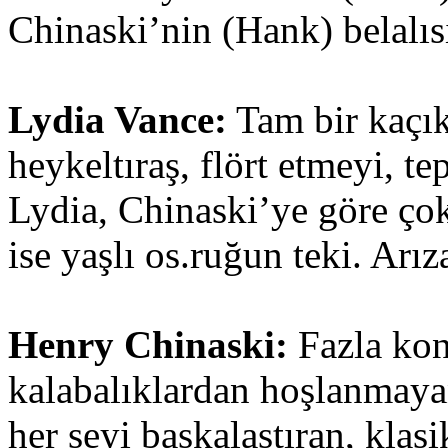
Chinaski’nin (Hank) belalıs
Lydia Vance:
Tam bir kaçık
heykeltıraş, flört etmeyi, t
Lydia, Chinaski’ye göre çok
ise yaşlı os.ruğun teki. Arıza
Henry Chinaski:
Fazla ko
kalabalıklardan hoşlanmayan
her şeyi başkalaştıran, klas