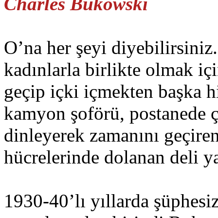
Charles Bukowski
O’na her şeyi diyebilirsini
kadınlarla birlikte olmak iç
geçip içki içmekten başka h
kamyon şoförü, postanede ç
dinleyerek zamanını geçiren
hücrelerinde dolanan deli y
1930-40’lı yıllarda şüphesi