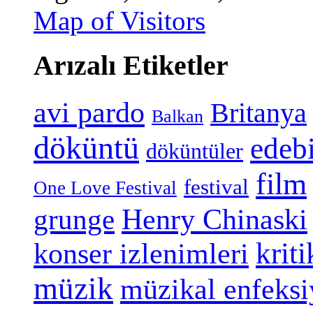
Map of Visitors
Arızalı Etiketler
avi pardo
Britanya
Balkan
döküntü
edeb
döküntüler
film
festival
One Love Festival
grunge
Henry Chinaski
konser izlenimleri
kriti
müzik
müzikal enfeks