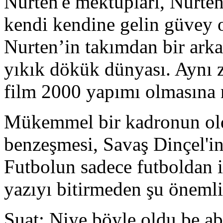
Nurten'e mektupları, Nurte
kendi kendine gelin güvey 
Nurten’in takımdan bir arka
yıkık dökük dünyası. Aynı z
film 2000 yapımı olmasına
Mükemmel bir kadronun oldu
benzeşmesi, Savaş Dinçel'
Futbolun sadece futboldan i
yazıyı bitirmeden şu önemli
Suat: Niye böyle oldu be ab