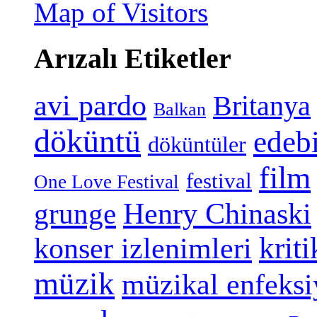
Map of Visitors
Arızalı Etiketler
avi pardo
Britanya
Balkan
döküntü
edeb
döküntüler
film
festival
One Love Festival
grunge
Henry Chinaski
konser izlenimleri
kriti
müzik
müzikal enfeks