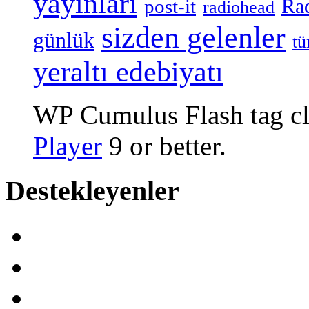
yayınları
Ra
post-it
radiohead
sizden gelenler
günlük
tü
yeraltı edebiyatı
WP Cumulus Flash tag c
Player
9 or better.
Destekleyenler