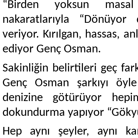
“Birden yoksun masal
nakaratlarıyla “Dönüyor 
veriyor. Kırılgan, hassas, an
ediyor Genç Osman.
Sakinliğin belirtileri geç far
Genç Osman şarkıyı öyle g
denizine götürüyor hepim
dokundurma yapıyor “Gökyü
Hep aynı şeyler, aynı kand