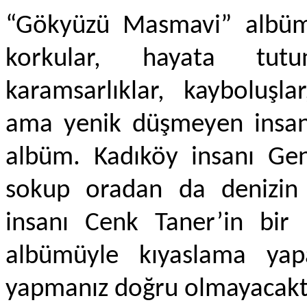
“Gökyüzü Masmavi” albümü 
korkular, hayata tutunm
karamsarlıklar, kayboluşla
ama yenik düşmeyen insanla
albüm. Kadıköy insanı Ge
sokup oradan da denizin d
insanı Cenk Taner’in bir 
albümüyle kıyaslama yapa
yapmanız doğru olmayacaktı