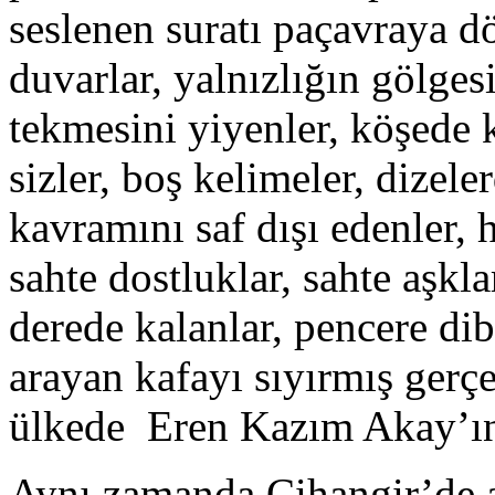
seslenen suratı paçavraya dö
duvarlar, yalnızlığın gölges
tekmesini yiyenler, köşede 
sizler, boş kelimeler, dizele
kavramını saf dışı edenler,
sahte dostluklar, sahte aşkla
derede kalanlar, pencere di
arayan kafayı sıyırmış gerç
ülkede Eren Kazım Akay’ın 
Aynı zamanda Cihangir’de a