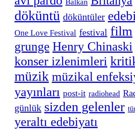
avi pardo
Britanya
Balkan
döküntü
edeb
döküntüler
film
festival
One Love Festival
grunge
Henry Chinaski
konser izlenimleri
kriti
müzik
müzikal enfeks
yayınları
Ra
post-it
radiohead
sizden gelenler
günlük
tü
yeraltı edebiyatı