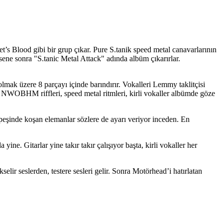
t’s Blood gibi bir grup çıkar. Pure S.tanik speed metal canavarlarının
ne sonra "S.tanic Metal Attack" adında albüm çıkarırlar.
mak üzere 8 parçayı içinde barındırır. Vokalleri Lemmy taklitçisi
WOBHM riffleri, speed metal ritmleri, kirli vokaller albümde göze
er peşinde koşan elemanlar sözlere de ayarı veriyor inceden. En
ne. Gitarlar yine takır takır çalışıyor başta, kirli vokaller her
lir seslerden, testere sesleri gelir. Sonra Motörhead’i hatırlatan