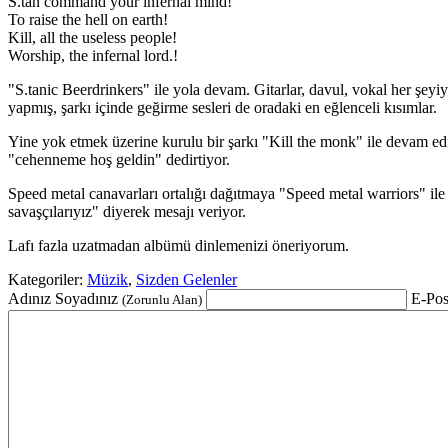
S.tan command your infernal mind!
To raise the hell on earth!
Kill, all the useless people!
Worship, the infernal lord.!
"S.tanic Beerdrinkers" ile yola devam. Gitarlar, davul, vokal her şey
yapmış, şarkı içinde geğirme sesleri de oradaki en eğlenceli kısımlar.
Yine yok etmek üzerine kurulu bir şarkı "Kill the monk" ile devam ediyo
"cehenneme hoş geldin" dedirtiyor.
Speed metal canavarları ortalığı dağıtmaya "Speed metal warriors" ile 
savaşçılarıyız" diyerek mesajı veriyor.
Lafı fazla uzatmadan albümü dinlemenizi öneriyorum.
Kategoriler:
Müzik
,
Sizden Gelenler
Adınız Soyadınız
E-Pos
(Zorunlu Alan)