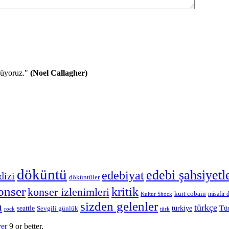
nüyoruz."
(Noel Callagher)
döküntü
edebi şahsiyetl
edebiyat
dizi
döküntüler
onser
kritik
konser izlenimleri
kurt cobain
misafir d
Kultur Shock
n
sizden gelenler
türkçe
Tü
seattle
Sevgili günlük
türkiye
rock
türk
yer
9 or better.