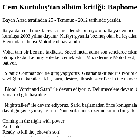
Cem Kurtuluş’tan albüm kritiği: Baphomet
Bayan Arıza tarafından 25 - Temmuz - 2012 tarihinde yazıldı.
İtalya’da metal müzik piyasası ne alemde bilmiyorum. İtalya denince b
kuruluşu 2003 yılına dayanır. Kafayı ş.ytanla bozmuş olan bu leş ad
Elemanların hepsi Motörhead hayranıdır.
Vokal tam bir Lemmy taklitçisi. Speed metal adına son senelerde çıkmı
olduğu kadar Lemmy’e de benzemektedir. Müziklerinde Motörhead, Ven
batıyor.
"S.tanic Commando" ile giriş yapıyoruz. Gitarlar takır takır işliyor bil
sevdiğim nakaratlar "Kill, burn, destroy, thrash, sacrifice In the name 
"Blood, Vomit and S.tan" ile devam ediyoruz. Delirmecelere devam. Cehen
zaman ki gibi başrolde.
"Nightstalker" ile devam ediyoruz. Şarkı başlamadan önce konuşmalar geç
davul girişiyle şarkıya girilir. Yine yok etmek üzerine kurulu bir şarkı
Coming in the night with power
And hate!
Ready to kill the jehova's son!