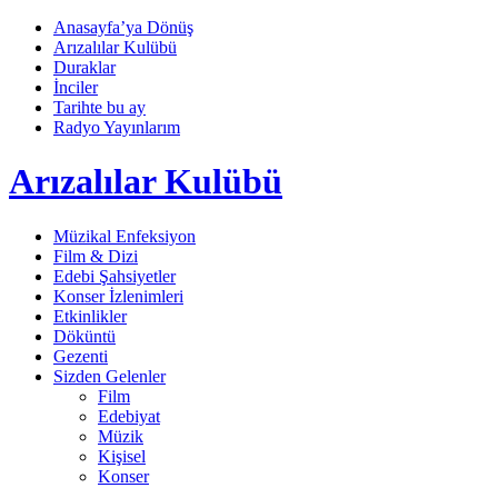
Anasayfa’ya Dönüş
Arızalılar Kulübü
Duraklar
İnciler
Tarihte bu ay
Radyo Yayınlarım
Arızalılar Kulübü
Müzikal Enfeksiyon
Film & Dizi
Edebi Şahsiyetler
Konser İzlenimleri
Etkinlikler
Döküntü
Gezenti
Sizden Gelenler
Film
Edebiyat
Müzik
Kişisel
Konser