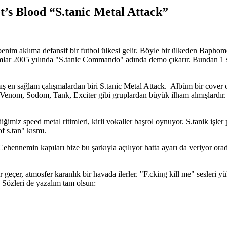
’s Blood “S.tanic Metal Attack”
enim aklıma defansif bir futbol ülkesi gelir. Böyle bir ülkeden Baphome
amlar 2005 yılında "S.tanic Commando" adında demo çıkarır. Bundan 1 se
ş en sağlam çalışmalardan biri S.tanic Metal Attack. Albüm bir cover ol
om, Sodom, Tank, Exciter gibi gruplardan büyük ilham almışlardır. N
diğimiz speed metal ritimleri, kirli vokaller başrol oynuyor. S.tanik işl
of s.tan" kısmı.
nemin kapıları bize bu şarkıyla açılıyor hatta ayarı da veriyor orada yi
er, atmosfer karanlık bir havada ilerler. "F.cking kill me" sesleri yükse
. Sözleri de yazalım tam olsun: