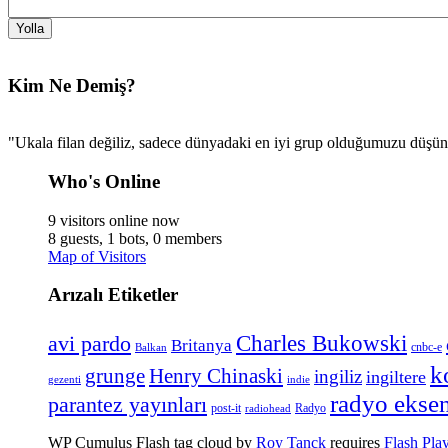
Kim Ne Demiş?
"Ukala filan değiliz, sadece dünyadaki en iyi grup olduğumuzu düşü
Who's Online
9 visitors online now
8 guests,
1 bots,
0 members
Map of Visitors
Arızalı Etiketler
Charles Bukowski
avi pardo
Britanya
cnbc-e
Balkan
k
Henry Chinaski
grunge
ingiliz
ingiltere
gezenti
indie
radyo ekse
parantez yayınları
Radyo
post-it
radiohead
WP Cumulus Flash tag cloud by
Roy Tanck
requires
Flash Pla