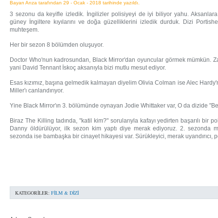
Bayan Arıza tarafından 29 - Ocak - 2018 tarihinde yazıldı.
3 sezonu da keyifle izledik. İngilizler polisiyeyi de iyi biliyor yahu. Aksanl
güney İngiltere kıyılarını ve doğa güzelliklerini izledik durduk. Dizi Porti
muhteşem.
Her bir sezon 8 bölümden oluşuyor.
Doctor Who'nun kadrosundan, Black Mirror'dan oyuncular görmek mümkün. Za
yani David Tennant İskoç aksanıyla bizi mutlu mesut ediyor.
Esas kızımız, başına gelmedik kalmayan diyelim Olivia Colman ise Alec Hardy'n
Miller'ı canlandırıyor.
Yine Black Mirror'ın 3. bölümünde oynayan Jodie Whittaker var, O da dizide "Bet
Biraz The Killing tadında, "katil kim?" sorularıyla kafayı yedirten başarılı bir p
Danny öldürülüyor, ilk sezon kim yaptı diye merak ediyoruz. 2. sezonda m
sezonda ise bambaşka bir cinayet hikayesi var. Sürükleyici, merak uyandırıcı, pol
KATEGORILER:
FILM & DIZI