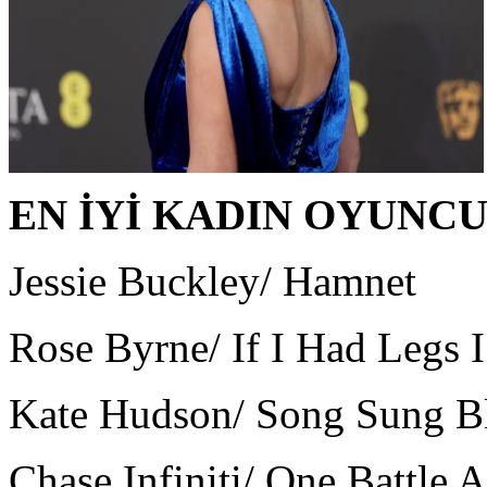
EN İYİ KADIN OYUNC
Jessie Buckley/ Hamnet
Rose Byrne/ If I Had Legs 
Kate Hudson/ Song Sung B
Chase Infiniti/ One Battle 