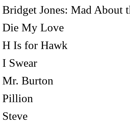
Bridget Jones: Mad About 
Die My Love
H Is for Hawk
I Swear
Mr. Burton
Pillion
Steve