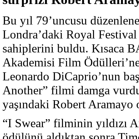
Bu yıl 79’uncusu düzenlen
Londra’daki Royal Festival 
sahiplerini buldu. Kısaca B
Akademisi Film Ödülleri’n
Leonardo DiCaprio’nun başr
Another” filmi damga vurdu
yaşındaki Robert Aramayo 
“I Swear” filminin yıldızı 
ödülünü aldıktan sonra Ti