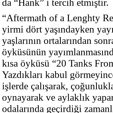
da “Hank” i tercih etmiştir.
“Aftermath of a Lenghty Rej
yirmi dört yaşındayken yay
yaşlarının ortalarından sonr
öyküsünün yayımlanmasından
kısa öyküsü “20 Tanks Fro
Yazdıkları kabul görmeyinc
işlerde çalışarak, çoğunlukla
oynayarak ve aylaklık yapar
odalarında geçirdiği zamanla