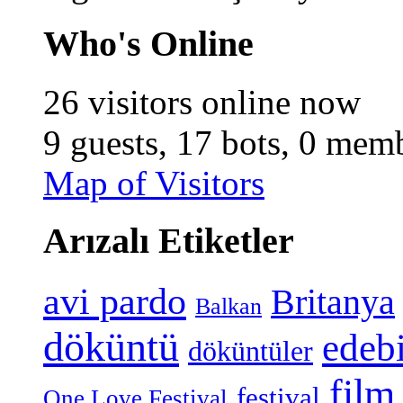
Who's Online
26 visitors online now
9 guests,
17 bots,
0 memb
Map of Visitors
Arızalı Etiketler
avi pardo
Britanya
Balkan
döküntü
edeb
döküntüler
film
festival
One Love Festival