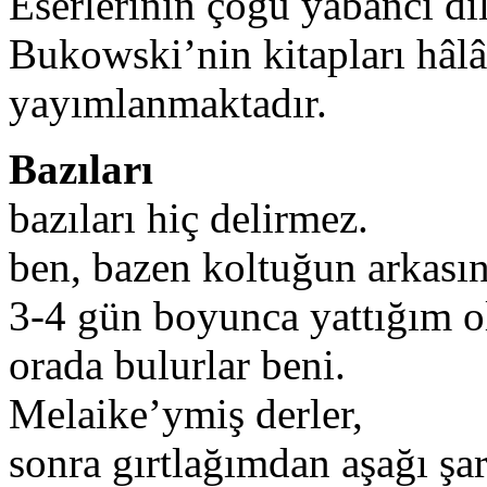
Eserlerinin çoğu yabancı dil
Bukowski’nin kitapları hâl
yayımlanmaktadır.
Bazıları
bazıları hiç delirmez.
ben, bazen koltuğun arkası
3-4 gün boyunca yattığım o
orada bulurlar beni.
Melaike’ymiş derler,
sonra gırtlağımdan aşağı ş