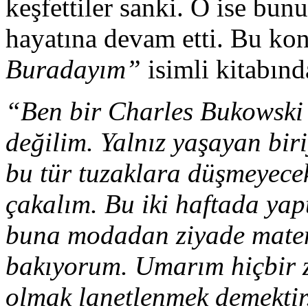
keşfettiler sanki. O ise bun
hayatına devam etti. Bu kon
Buradayım”
isimli kitabınd
“Ben bir Charles Bukowski
değilim. Yalnız yaşayan bi
bu tür tuzaklara düşmeyecek
çakalım. Bu iki haftada yap
buna modadan ziyade matema
bakıyorum. Umarım hiçbi
olmak lanetlenmek demektir.