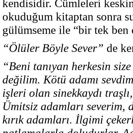
kendisidir. Cümleleri keski
okuduğum kitaptan sonra sur
gülümseme ile “bir tek ben
“Ölüler Böyle Sever”
de ken
“Beni tanıyan herkesin size
değilim. Kötü adamı sevdim 
işleri olan sinekkaydı traşl
Ümitsiz adamları severim, diş
kırık adamları. İlgimi çeker
patlamalarla doludurlar. A