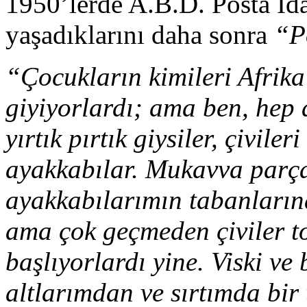
1950’lerde A.B.D. Posta İda
yaşadıklarını daha sonra
“P
“Çocukların kimileri Afrika
giyiyorlardı; ama ben, hep
yırtık pırtık giysiler, çivile
ayakkabılar. Mukavva parç
ayakkabılarımın tabanlarına
ama çok geçmeden çiviler 
başlıyorlardı yine. Viski ve
altlarımdan ve sırtımda bi